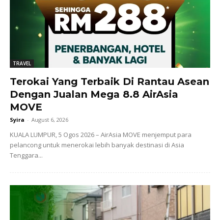
TRAVEL
Terokai Yang Terbaik Di Rantau Asean
Dengan Jualan Mega 8.8 AirAsia
MOVE
Syira
-
August 6, 2026
KUALA LUMPUR, 5 Ogos 2026 – AirAsia MOVE menjemput para
pelancong untuk menerokai lebih banyak destinasi di Asia
Tenggara...