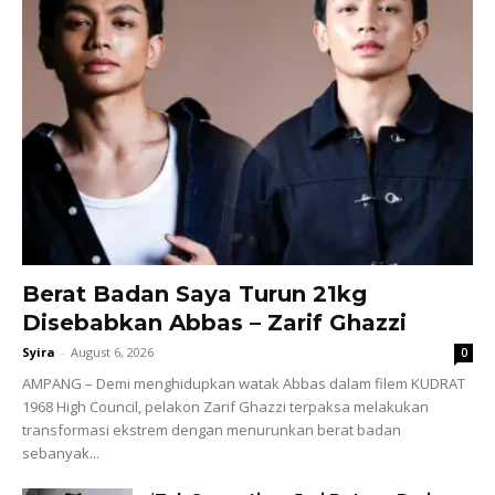
Berat Badan Saya Turun 21kg
Disebabkan Abbas – Zarif Ghazzi
Syira
-
August 6, 2026
0
AMPANG – Demi menghidupkan watak Abbas dalam filem KUDRAT
1968 High Council, pelakon Zarif Ghazzi terpaksa melakukan
transformasi ekstrem dengan menurunkan berat badan
sebanyak...