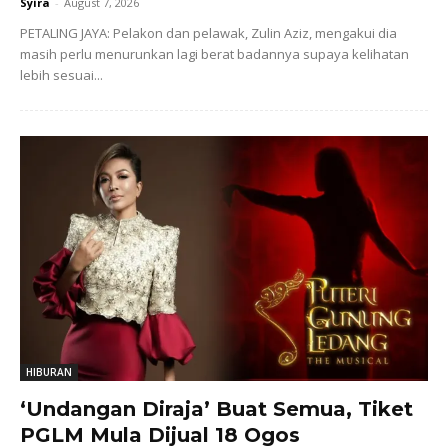
Syira
-
August 7, 2026
PETALING JAYA: Pelakon dan pelawak, Zulin Aziz, mengakui dia
masih perlu menurunkan lagi berat badannya supaya kelihatan
lebih sesuai...
HIBURAN
‘Undangan Diraja’ Buat Semua, Tiket
PGLM Mula Dijual 18 Ogos