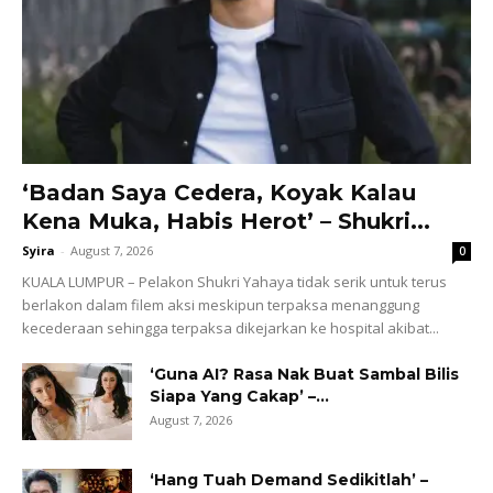
‘Badan Saya Cedera, Koyak Kalau
Kena Muka, Habis Herot’ – Shukri...
Syira
-
August 7, 2026
0
KUALA LUMPUR – Pelakon Shukri Yahaya tidak serik untuk terus
berlakon dalam filem aksi meskipun terpaksa menanggung
kecederaan sehingga terpaksa dikejarkan ke hospital akibat...
‘Guna AI? Rasa Nak Buat Sambal Bilis
Siapa Yang Cakap’ –...
August 7, 2026
‘Hang Tuah Demand Sedikitlah’ –