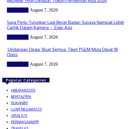
Michelle Yeoh Dinobat Tokoh Perfileman Asia 2026
HIBURAN
August 7, 2026
Saya Perlu Turunkan Lagi Berat Badan Supaya Nampak Lebih
Cantik Dalam Kamera – Zulin Aziz
HIBURAN
August 7, 2026
‘Undangan Diraja’ Buat Semua, Tiket PGLM Mula Dijual 18
Ogos
HIBURAN
August 7, 2026
Popular Categories
HIBURAN
3505
BERITA
2906
SUKAN
811
LUAR NEGARA
725
VIRAL
575
PERNIAGAAN
199
TRAVEL
65