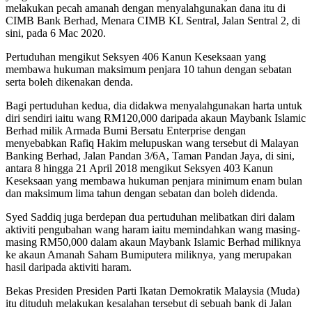
melakukan pecah amanah dengan menyalahgunakan dana itu di
CIMB Bank Berhad, Menara CIMB KL Sentral, Jalan Sentral 2, di
sini, pada 6 Mac 2020.
Pertuduhan mengikut Seksyen 406 Kanun Keseksaan yang
membawa hukuman maksimum penjara 10 tahun dengan sebatan
serta boleh dikenakan denda.
Bagi pertuduhan kedua, dia didakwa menyalahgunakan harta untuk
diri sendiri iaitu wang RM120,000 daripada akaun Maybank Islamic
Berhad milik Armada Bumi Bersatu Enterprise dengan
menyebabkan Rafiq Hakim melupuskan wang tersebut di Malayan
Banking Berhad, Jalan Pandan 3/6A, Taman Pandan Jaya, di sini,
antara 8 hingga 21 April 2018 mengikut Seksyen 403 Kanun
Keseksaan yang membawa hukuman penjara minimum enam bulan
dan maksimum lima tahun dengan sebatan dan boleh didenda.
Syed Saddiq juga berdepan dua pertuduhan melibatkan diri dalam
aktiviti pengubahan wang haram iaitu memindahkan wang masing-
masing RM50,000 dalam akaun Maybank Islamic Berhad miliknya
ke akaun Amanah Saham Bumiputera miliknya, yang merupakan
hasil daripada aktiviti haram.
Bekas Presiden Presiden Parti Ikatan Demokratik Malaysia (Muda)
itu dituduh melakukan kesalahan tersebut di sebuah bank di Jalan