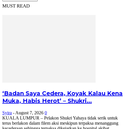
MUST READ
‘Badan Saya Cedera, Koyak Kalau Kena
Muka, Habis Herot’ – Shukri...
Syira
-
August 7, 2026
0
KUALA LUMPUR – Pelakon Shukri Yahaya tidak serik untuk
terus berlakon dalam filem aksi meskipun terpaksa menanggung
kecederaan sehingga terpaksa dikejarkan ke hospital akibat...