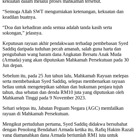
kekuatan dalam melalui proses mahkamah tersebut.
“Semoga Allah SWT mengurniakan ketenangan, kekuatan dan
keadilan buatnya.
“Doa dan kehadiran anda semua adalah tanda kasih serta
sokongan,” jelasnya.
Keputusan rayuan akhir pendakwaan terhadap pembebasan Syed
Saddiq daripada tuduhan pecah amanah, salah guna harta dan
pengubahan wang haram dana Angkatan Bersatu Anak Muda
(Armada) yang akan diputuskan Mahkamah Persekutuan pada 30
Jun depan.
Sebelum itu, pada 25 Jun tahun lalu, Mahkamah Rayuan melepas
serta membebaskan Syed Saddiq, selepas membenarkan rayuan
beliau untuk mengetepikan sabitan dan hukuman penjara tujuh
tahun, dua sebatan dan denda RM10 juta yang diputuskan oleh
Mahkamah Tinggi pada 9 November 2023.
Sehari selepas itu, Jabatan Peguam Negara (AGC) memfailkan
rayuan di Mahkamah Persekutuan.
Mengikut pertuduhan pertama, Syed Saddiq didakwa bersubahat
dengan Penolong Bendahari Armada ketika itu, Rafiq Hakim Razali
yang diamanahkan dana Armada berjumlah RM1 juta untuk