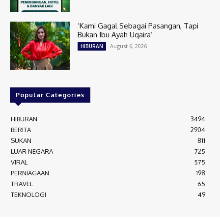
‘Kami Gagal Sebagai Pasangan, Tapi
Bukan Ibu Ayah Uqaira’
August 6, 2026
HIBURAN
Popular Categories
HIBURAN
3494
BERITA
2904
SUKAN
811
LUAR NEGARA
725
VIRAL
575
PERNIAGAAN
198
TRAVEL
65
TEKNOLOGI
49