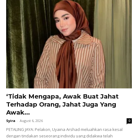
‘Tidak Mengapa, Awak Buat Jahat
Terhadap Orang, Jahat Juga Yang
Awak...
Syira
-
August 6, 2026
0
PETALING JAYA: Pelakon, Uyaina Arshad meluahkan rasa kesal
dengan tindakan seseorang individu yang didakwa telah