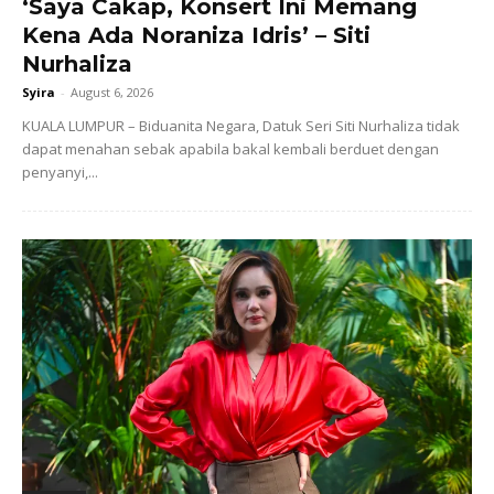
‘Saya Cakap, Konsert Ini Memang
Kena Ada Noraniza Idris’ – Siti
Nurhaliza
Syira
-
August 6, 2026
KUALA LUMPUR – Biduanita Negara, Datuk Seri Siti Nurhaliza tidak
dapat menahan sebak apabila bakal kembali berduet dengan
penyanyi,...