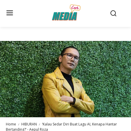
Home
HIBURAN
‘Kalau Sedar Diri Buat Lagu AI, Kenapa Hantar
Bertanding?’ - Aepul Roza