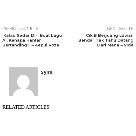
Facebook
Twitter
Pinterest
WhatsApp
PREVIOUS ARTICLE
NEXT ARTICLE
‘Kalau Sedar Diri Buat Lagu
Cik B Berjuang Lawan
AI, Kenapa Hantar
‘Benda’, Tak Tahu Datang
Bertanding?’ – Aepul Roza
Dari Mana – Vida
Syira
RELATED ARTICLES