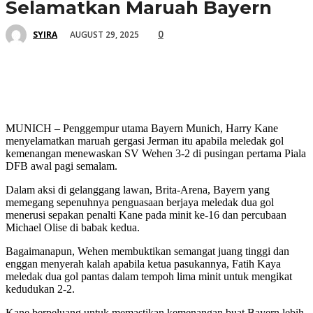
Selamatkan Maruah Bayern
0
AUGUST 29, 2025
SYIRA
MUNICH – Penggempur utama Bayern Munich, Harry Kane
menyelamatkan maruah gergasi Jerman itu apabila meledak gol
kemenangan menewaskan SV Wehen 3-2 di pusingan pertama Piala
DFB awal pagi semalam.
Dalam aksi di gelanggang lawan, Brita-Arena, Bayern yang
memegang sepenuhnya penguasaan berjaya meledak dua gol
menerusi sepakan penalti Kane pada minit ke-16 dan percubaan
Michael Olise di babak kedua.
Bagaimanapun, Wehen membuktikan semangat juang tinggi dan
enggan menyerah kalah apabila ketua pasukannya, Fatih Kaya
meledak dua gol pantas dalam tempoh lima minit untuk mengikat
kedudukan 2-2.
Kane berpeluang untuk memastikan kemenangan buat Bayern lebih