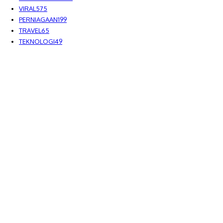
VIRAL
575
PERNIAGAAN
199
TRAVEL
65
TEKNOLOGI
49
MEDIALAH SDN BHD 2023