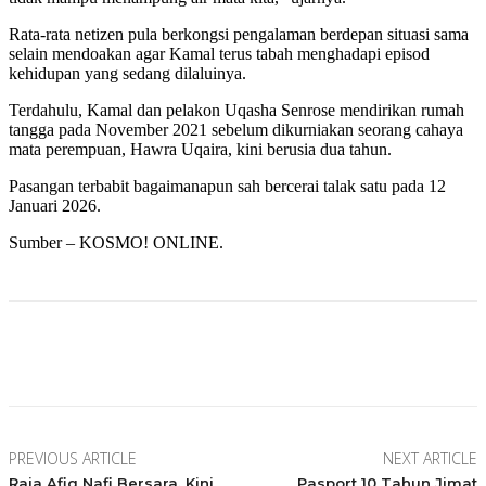
Rata-rata netizen pula berkongsi pengalaman berdepan situasi sama
selain mendoakan agar Kamal terus tabah menghadapi episod
kehidupan yang sedang dilaluinya.
Terdahulu, Kamal dan pelakon Uqasha Senrose mendirikan rumah
tangga pada November 2021 sebelum dikurniakan seorang cahaya
mata perempuan, Hawra Uqaira, kini berusia dua tahun.
Pasangan terbabit bagaimanapun sah bercerai talak satu pada 12
Januari 2026.
Sumber – KOSMO! ONLINE.
Facebook
Twitter
Pinterest
WhatsApp
PREVIOUS ARTICLE
NEXT ARTICLE
Raja Afiq Nafi Bersara, Kini
Pasport 10 Tahun Jimat