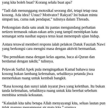
yang kita boleh buat? Korang selalu buat apa?
“Tadi dah menunggang motosikal seorang diri, tetapi tetap rasa
kosong. Ada idea? Ustaz? Motivator? Rakyat? Ini bukan minta
simpati tau, cuma nak pendapat,” tulisnya dalam Threads.
Perkongsian duda satu anak itu pantas mengundang perhatian
netizen termasuk rakan-rakan artis yang tampil menitipkan kata
semangat serta nasihat supaya terus kuat menempuh ujian hidup.
Antara terawal memberi respons ialah pelakon Datuk Fauziah Nawi
yang berkongsi cara mengisi masa dengan aktiviti bermanfaat.
“Ibu penuhkan masa dengan kelas agama, baca al-Quran dan
berdamai dengan takdir,” tulisnya.
Pelawak Saiful Apek pula mengingatkan Kamal bahawa rasa
kosong bukan lambang kelemahan, sebaliknya petanda jiwa
memerlukan ruang untuk kembali bangkit.
“Rasa kosong dan sunyi ialah isyarat jiwa yang keletihan. Itu bukan
tanda kelemahan, sebaliknya ruang untuk kita berehat sebelum
membina semula kekuatan.
“Kalaulah kita tahu betapa Allah menyayangi kita, seluas lautan pun
tidak mampu menampung air mata kita,” ujarnya.