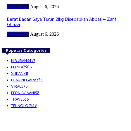
HIBURAN
August 6, 2026
Berat Badan Saya Turun 21kg Disebabkan Abbas – Zarif
Ghazzi
HIBURAN
August 6, 2026
Popular Categories
HIBURAN
3497
BERITA
2905
SUKAN
811
LUAR NEGARA
725
VIRAL
575
PERNIAGAAN
198
TRAVEL
65
TEKNOLOGI
49
MEDIALAH SDN BHD 2023