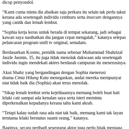
dicop penyondol.
“Kami cuma minta dia abaikan saja perkara itu selain tak perlu takut
kerana ada sesetengah individu cemburu serta
insecure
dengannya
yang cantik dan lemah lembut.
“Sophia kerja keras untuk berada di tempat sekarang, jadi sebagai
kawan saya nasihatkan dia jangan cepat mengalah,” katanya selepas
pelancaran program unifi tv original, semalam.
Berdasarkan Kosmo, pemilik nama sebenar Muhammad Shahrizal
Jaszle Jasmin, 35, itu juga tidak menolak dakwaan ada sesetengah
individu ingin mendekati aktres berdarah campuran itu menerusinya.
Akui Shahz yang bergandingan dengan Sophia menerusi
drama
Cinta Hilang Kata
menegaskan, andai mereka mempunyai
niat tidak baik dia (Sophia) akan terus menolak.
“Sikap lemah lembut serta kejelitaannya memang boleh buat hati
lelaki cair sampai ada kenalan saya serta isteri meminta
diperkenalkan kepadanya kerana tahu kami akrab.
“Tetapi kalau sudah rasa ada niat tak baik, memang kami tak layan
terutama lelaki berstatus suami orang,” katanya.
Baginya, secara peribadi seseorang aktor juga perlu bijak menjaga