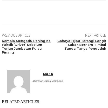
Facebook
Twitter
Pinterest
WhatsApp
PREVIOUS ARTICLE
NEXT ARTICLE
Remaja Mengadu Pening Ke
Cahaya Hijau Terangi Langit
Pakcik ‘Driver’ Sebelum
Sabak Bernam Timbul
Terjun Jambatan Pulau
Tanda Tanya Penduduk
Pinang
NAZA
http://www.medialahmy.com
RELATED ARTICLES