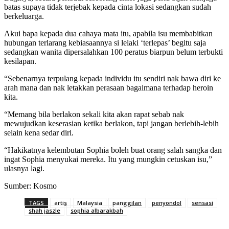
batas supaya tidak terjebak kepada cinta lokasi sedangkan sudah
berkeluarga.
Akui bapa kepada dua cahaya mata itu, apabila isu membabitkan
hubungan terlarang kebiasaannya si lelaki ‘terlepas’ begitu saja
sedangkan wanita dipersalahkan 100 peratus biarpun belum terbukti
kesilapan.
“Sebenarnya terpulang kepada individu itu sendiri nak bawa diri ke
arah mana dan nak letakkan perasaan bagaimana terhadap heroin
kita.
“Memang bila berlakon sekali kita akan rapat sebab nak
mewujudkan keserasian ketika berlakon, tapi jangan berlebih-lebih
selain kena sedar diri.
“Hakikatnya kelembutan Sophia boleh buat orang salah sangka dan
ingat Sophia menyukai mereka. Itu yang mungkin cetuskan isu,”
ulasnya lagi.
Sumber: Kosmo
TAGS
artis
Malaysia
panggilan
penyondol
sensasi
shah jaszle
sophia albarakbah