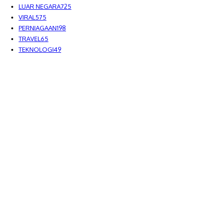
LUAR NEGARA
725
VIRAL
575
PERNIAGAAN
198
TRAVEL
65
TEKNOLOGI
49
MEDIALAH SDN BHD 2023