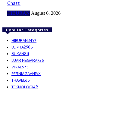
Ghazzi
HIBURAN
August 6, 2026
Popular Categories
HIBURAN
3497
BERITA
2905
SUKAN
811
LUAR NEGARA
725
VIRAL
575
PERNIAGAAN
198
TRAVEL
65
TEKNOLOGI
49
MEDIALAH SDN BHD 2023