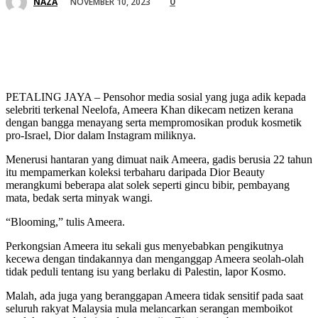
0
NOVEMBER 10, 2023
NAZA
PETALING JAYA – Pensohor media sosial yang juga adik kepada
selebriti terkenal Neelofa, Ameera Khan dikecam netizen kerana
dengan bangga menayang serta mempromosikan produk kosmetik
pro-Israel, Dior dalam Instagram miliknya.
Menerusi hantaran yang dimuat naik Ameera, gadis berusia 22 tahun
itu mempamerkan koleksi terbaharu daripada Dior Beauty
merangkumi beberapa alat solek seperti gincu bibir, pembayang
mata, bedak serta minyak wangi.
“Blooming,” tulis Ameera.
Perkongsian Ameera itu sekali gus menyebabkan pengikutnya
kecewa dengan tindakannya dan menganggap Ameera seolah-olah
tidak peduli tentang isu yang berlaku di Palestin, lapor Kosmo.
Malah, ada juga yang beranggapan Ameera tidak sensitif pada saat
seluruh rakyat Malaysia mula melancarkan serangan memboikot