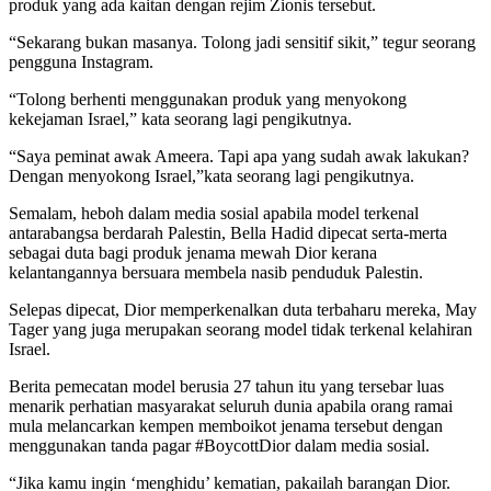
produk yang ada kaitan dengan rejim Zionis tersebut.
“Sekarang bukan masanya. Tolong jadi sensitif sikit,” tegur seorang
pengguna Instagram.
“Tolong berhenti menggunakan produk yang menyokong
kekejaman Israel,” kata seorang lagi pengikutnya.
“Saya peminat awak Ameera. Tapi apa yang sudah awak lakukan?
Dengan menyokong Israel,”kata seorang lagi pengikutnya.
Semalam, heboh dalam media sosial apabila model terkenal
antarabangsa berdarah Palestin, Bella Hadid dipecat serta-merta
sebagai duta bagi produk jenama mewah Dior kerana
kelantangannya bersuara membela nasib penduduk Palestin.
Selepas dipecat, Dior memperkenalkan duta terbaharu mereka, May
Tager yang juga merupakan seorang model tidak terkenal kelahiran
Israel.
Berita pemecatan model berusia 27 tahun itu yang tersebar luas
menarik perhatian masyarakat seluruh dunia apabila orang ramai
mula melancarkan kempen memboikot jenama tersebut dengan
menggunakan tanda pagar #BoycottDior dalam media sosial.
“Jika kamu ingin ‘menghidu’ kematian, pakailah barangan Dior.