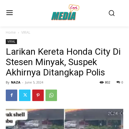
Home
VIRAL
VIRAL
Larikan Kereta Honda City Di
Stesen Minyak, Suspek
Akhirnya Ditangkap Polis
By
NAZA
-
June 5, 2024
802
0