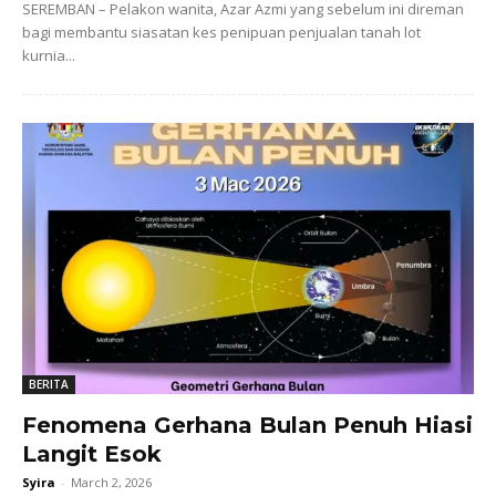
SEREMBAN – Pelakon wanita, Azar Azmi yang sebelum ini direman
bagi membantu siasatan kes penipuan penjualan tanah lot
kurnia...
BERITA
Fenomena Gerhana Bulan Penuh Hiasi
Langit Esok
Syira
-
March 2, 2026