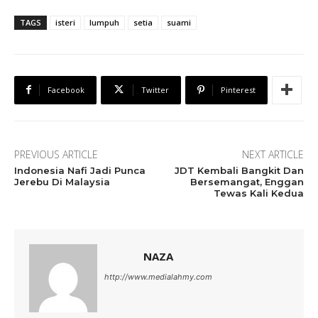
TAGS
isteri
lumpuh
setia
suami
Facebook
Twitter
Pinterest
PREVIOUS ARTICLE
NEXT ARTICLE
Indonesia Nafi Jadi Punca
JDT Kembali Bangkit Dan
Jerebu Di Malaysia
Bersemangat, Enggan
Tewas Kali Kedua
NAZA
http://www.medialahmy.com