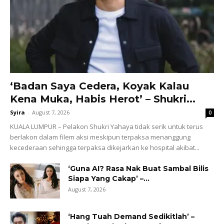
‘Badan Saya Cedera, Koyak Kalau
Kena Muka, Habis Herot’ – Shukri...
Syira
-
August 7, 2026
0
KUALA LUMPUR – Pelakon Shukri Yahaya tidak serik untuk terus
berlakon dalam filem aksi meskipun terpaksa menanggung
kecederaan sehingga terpaksa dikejarkan ke hospital akibat...
‘Guna AI? Rasa Nak Buat Sambal Bilis
Siapa Yang Cakap’ –...
August 7, 2026
‘Hang Tuah Demand Sedikitlah’ –