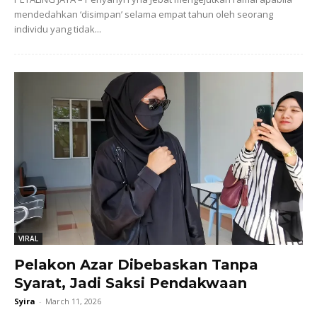
mendedahkan ‘disimpan’ selama empat tahun oleh seorang
individu yang tidak...
VIRAL
Pelakon Azar Dibebaskan Tanpa
Syarat, Jadi Saksi Pendakwaan
Syira
-
March 11, 2026