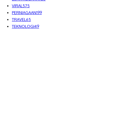
VIRAL
575
PERNIAGAAN
199
TRAVEL
65
TEKNOLOGI
49
MEDIALAH SDN BHD 2023