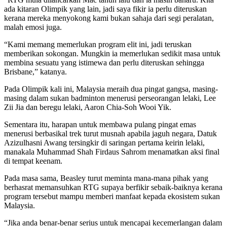
ada kitaran Olimpik yang lain, jadi saya fikir ia perlu diteruskan
kerana mereka menyokong kami bukan sahaja dari segi peralatan,
malah emosi juga.
“Kami memang memerlukan program elit ini, jadi teruskan
memberikan sokongan. Mungkin ia memerlukan sedikit masa untuk
membina sesuatu yang istimewa dan perlu diteruskan sehingga
Brisbane,” katanya.
Pada Olimpik kali ini, Malaysia meraih dua pingat gangsa, masing-
masing dalam sukan badminton menerusi perseorangan lelaki, Lee
Zii Jia dan beregu lelaki, Aaron Chia-Soh Wooi Yik.
Sementara itu, harapan untuk membawa pulang pingat emas
menerusi berbasikal trek turut musnah apabila jaguh negara, Datuk
Azizulhasni Awang tersingkir di saringan pertama keirin lelaki,
manakala Muhammad Shah Firdaus Sahrom menamatkan aksi final
di tempat keenam.
Pada masa sama, Beasley turut meminta mana-mana pihak yang
berhasrat memansuhkan RTG supaya berfikir sebaik-baiknya kerana
program tersebut mampu memberi manfaat kepada ekosistem sukan
Malaysia.
“Jika anda benar-benar serius untuk mencapai kecemerlangan dalam