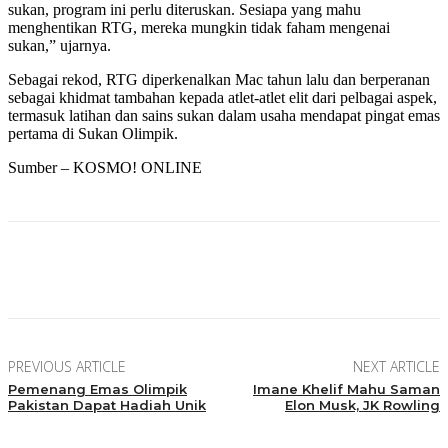
sukan, program ini perlu diteruskan. Sesiapa yang mahu
menghentikan RTG, mereka mungkin tidak faham mengenai
sukan,” ujarnya.
Sebagai rekod, RTG diperkenalkan Mac tahun lalu dan berperanan
sebagai khidmat tambahan kepada atlet-atlet elit dari pelbagai aspek,
termasuk latihan dan sains sukan dalam usaha mendapat pingat emas
pertama di Sukan Olimpik.
Sumber – KOSMO! ONLINE
Facebook
Twitter
Pinterest
WhatsApp
PREVIOUS ARTICLE
NEXT ARTICLE
Pemenang Emas Olimpik
Imane Khelif Mahu Saman
Pakistan Dapat Hadiah Unik
Elon Musk, JK Rowling