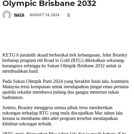
Olympic Brisbane 2032
0
AUGUST 14, 2024
NAZA
KETUA jurulatih skuad berbasikal trek kebangsaan, John Beasley
berharap program elit Road to Gold (RTG) dikekalkan sekurang-
kurangnya sehingga ke Sukan Olimpik Brisbane 2032 untuk ia
membuahkan hasil.
Pada Sukan Olimpik Paris 2024 yang berakhir Isnin lalu, kontinjen
Malaysia terus kempunan untuk mendapatkan pingat emas pertama
apabila sekadar membawa pulang dua gangsa menerusi sukan
badminton.
Justeru, Beasley menggesa semua pihak terus memberikan
sokongan terhadap RTG yang mula diwujudkan Mac tahun lalu
kerana ia membantu atlet-atlet program tersebut mendapatkan
khidmat sokongan terbaik.
“RTG mula dilancarkan Mac tahun lalu dan ia masih baharu. Kita