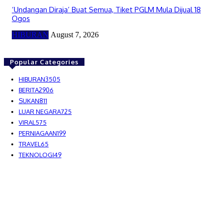
‘Undangan Diraja’ Buat Semua, Tiket PGLM Mula Dijual 18
Ogos
HIBURAN
August 7, 2026
Popular Categories
HIBURAN
3505
BERITA
2906
SUKAN
811
LUAR NEGARA
725
VIRAL
575
PERNIAGAAN
199
TRAVEL
65
TEKNOLOGI
49
MEDIALAH SDN BHD 2023