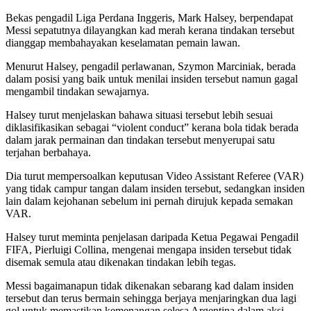
Bekas pengadil Liga Perdana Inggeris, Mark Halsey, berpendapat
Messi sepatutnya dilayangkan kad merah kerana tindakan tersebut
dianggap membahayakan keselamatan pemain lawan.
Menurut Halsey, pengadil perlawanan, Szymon Marciniak, berada
dalam posisi yang baik untuk menilai insiden tersebut namun gagal
mengambil tindakan sewajarnya.
Halsey turut menjelaskan bahawa situasi tersebut lebih sesuai
diklasifikasikan sebagai “violent conduct” kerana bola tidak berada
dalam jarak permainan dan tindakan tersebut menyerupai satu
terjahan berbahaya.
Dia turut mempersoalkan keputusan Video Assistant Referee (VAR)
yang tidak campur tangan dalam insiden tersebut, sedangkan insiden
lain dalam kejohanan sebelum ini pernah dirujuk kepada semakan
VAR.
Halsey turut meminta penjelasan daripada Ketua Pegawai Pengadil
FIFA, Pierluigi Collina, mengenai mengapa insiden tersebut tidak
disemak semula atau dikenakan tindakan lebih tegas.
Messi bagaimanapun tidak dikenakan sebarang kad dalam insiden
tersebut dan terus bermain sehingga berjaya menjaringkan dua lagi
gol untuk memastikan kemenangan selesa Argentina dalam aksi