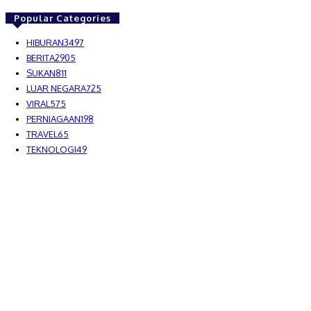
Popular Categories
HIBURAN
3497
BERITA
2905
SUKAN
811
LUAR NEGARA
725
VIRAL
575
PERNIAGAAN
198
TRAVEL
65
TEKNOLOGI
49
MEDIALAH SDN BHD 2023