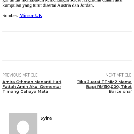
kumpulan yang turut disertai Austria dan Jordan.
Sumber:
Mirror UK
Facebook
Twitter
Pinterest
WhatsApp
PREVIOUS ARTICLE
NEXT ARTICLE
Amira Othman Menanti Hari,
‘Jika Juarai TTMM2 Mama
Fattah Amin Akui Gementar
Bagi RM150,000, Tiket
Timang Cahaya Mata
Barcelona’
Syira