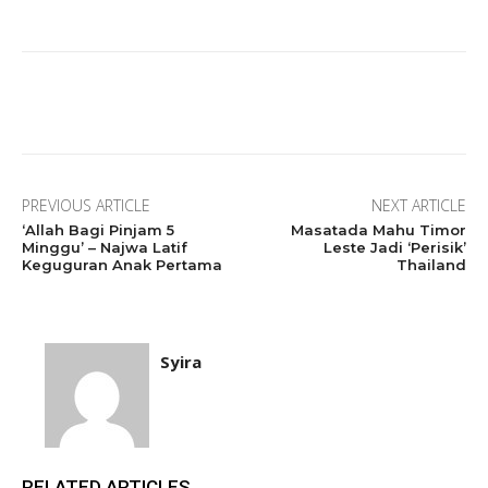
Facebook
Twitter
Pinterest
Wha
PREVIOUS ARTICLE
NEXT ARTICLE
‘Allah Bagi Pinjam 5
Masatada Mahu Timor
Minggu’ – Najwa Latif
Leste Jadi ‘Perisik’
Keguguran Anak Pertama
Thailand
Syira
RELATED ARTICLES