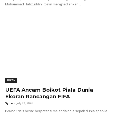
Muhammad Hafizuddin Roslin menghadiahkan...
SUKAN
UEFA Ancam Boikot Piala Dunia
Ekoran Rancangan FIFA
Syira
-
July 29, 2026
PARIS: Krisis besar berpotensi melanda bola sepak dunia apabila