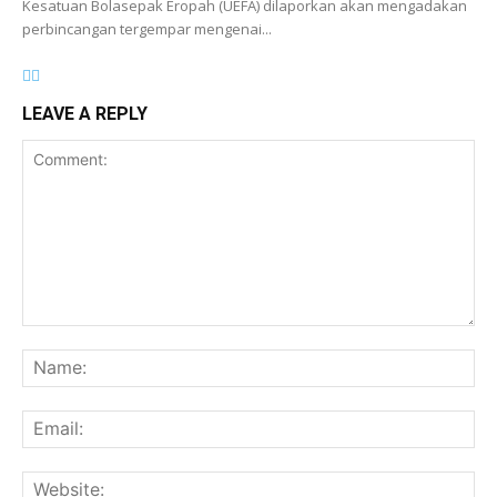
Kesatuan Bolasepak Eropah (UEFA) dilaporkan akan mengadakan
perbincangan tergempar mengenai...
LEAVE A REPLY
Comment:
Na
Ema
Web