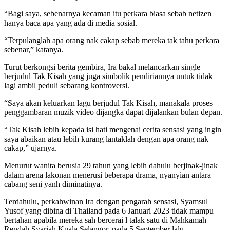
“Bagi saya, sebenarnya kecaman itu perkara biasa sebab netizen
hanya baca apa yang ada di media sosial.
“Terpulanglah apa orang nak cakap sebab mereka tak tahu perkara
sebenar,” katanya.
Turut berkongsi berita gembira, Ira bakal melancarkan single
berjudul Tak Kisah yang juga simbolik pendiriannya untuk tidak
lagi ambil peduli sebarang kontroversi.
“Saya akan keluarkan lagu berjudul Tak Kisah, manakala proses
penggambaran muzik video dijangka dapat dijalankan bulan depan.
“Tak Kisah lebih kepada isi hati mengenai cerita sensasi yang ingin
saya abaikan atau lebih kurang lantaklah dengan apa orang nak
cakap,” ujarnya.
Menurut wanita berusia 29 tahun yang lebih dahulu berjinak-jinak
dalam arena lakonan menerusi beberapa drama, nyanyian antara
cabang seni yanh diminatinya.
Terdahulu, perkahwinan Ira dengan pengarah sensasi, Syamsul
Yusof yang dibina di Thailand pada 6 Januari 2023 tidak mampu
bertahan apabila mereka sah bercerai l talak satu di Mahkamah
Rendah Syariah Kuala Selangor, pada 5 September lalu.