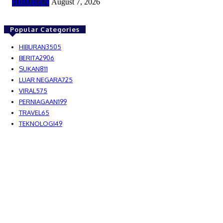
HIBURAN
August 7, 2026
Popular Categories
HIBURAN
3505
BERITA
2906
SUKAN
811
LUAR NEGARA
725
VIRAL
575
PERNIAGAAN
199
TRAVEL
65
TEKNOLOGI
49
MEDIALAH SDN BHD 2023