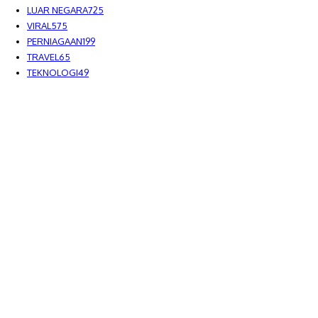
LUAR NEGARA
725
VIRAL
575
PERNIAGAAN
199
TRAVEL
65
TEKNOLOGI
49
MEDIALAH SDN BHD 2023