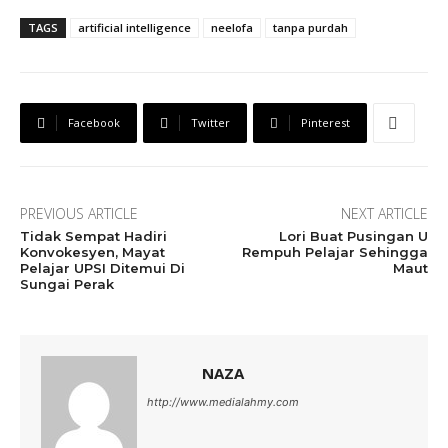
TAGS
artificial intelligence
neelofa
tanpa purdah
Facebook
Twitter
Pinterest
PREVIOUS ARTICLE
NEXT ARTICLE
Tidak Sempat Hadiri
Lori Buat Pusingan U
Konvokesyen, Mayat
Rempuh Pelajar Sehingga
Pelajar UPSI Ditemui Di
Maut
Sungai Perak
NAZA
http://www.medialahmy.com