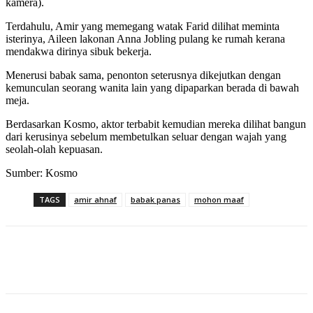
kamera).
Terdahulu, Amir yang memegang watak Farid dilihat meminta
isterinya, Aileen lakonan Anna Jobling pulang ke rumah kerana
mendakwa dirinya sibuk bekerja.
Menerusi babak sama, penonton seterusnya dikejutkan dengan
kemunculan seorang wanita lain yang dipaparkan berada di bawah
meja.
Berdasarkan Kosmo, aktor terbabit kemudian mereka dilihat bangun
dari kerusinya sebelum membetulkan seluar dengan wajah yang
seolah-olah kepuasan.
Sumber: Kosmo
TAGS
amir ahnaf
babak panas
mohon maaf
Facebook
Twitter
Pinterest
WhatsApp