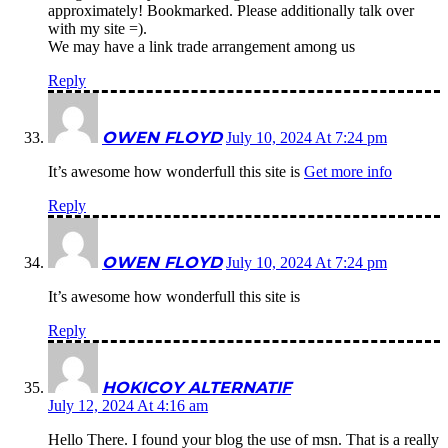
approximately! Bookmarked. Please additionally talk over
with my site =).
We may have a link trade arrangement among us
Reply
OWEN FLOYD
July 10, 2024 At 7:24 pm
It’s awesome how wonderfull this site is
Get more info
Reply
OWEN FLOYD
July 10, 2024 At 7:24 pm
It’s awesome how wonderfull this site is
Reply
HOKICOY ALTERNATIF
July 12, 2024 At 4:16 am
Hello There. I found your blog the use of msn. That is a really