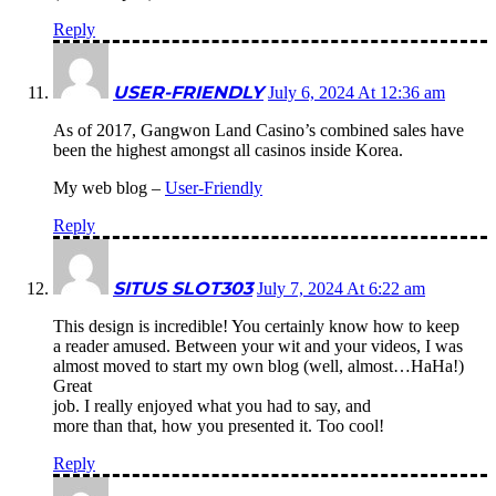
Reply
USER-FRIENDLY
July 6, 2024 At 12:36 am
As of 2017, Gangwon Land Casino’s combined sales have
been the highest amongst all casinos inside Korea.
My web blog –
User-Friendly
Reply
SITUS SLOT303
July 7, 2024 At 6:22 am
This design is incredible! You certainly know how to keep
a reader amused. Between your wit and your videos, I was
almost moved to start my own blog (well, almost…HaHa!)
Great
job. I really enjoyed what you had to say, and
more than that, how you presented it. Too cool!
Reply