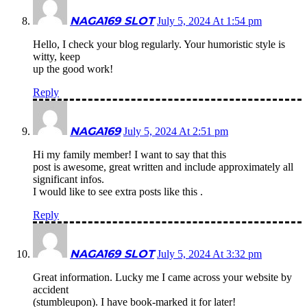
NAGA169 SLOT
July 5, 2024 At 1:54 pm
Hello, I check your blog regularly. Your humoristic style is
witty, keep
up the good work!
Reply
NAGA169
July 5, 2024 At 2:51 pm
Hi my family member! I want to say that this
post is awesome, great written and include approximately all
significant infos.
I would like to see extra posts like this .
Reply
NAGA169 SLOT
July 5, 2024 At 3:32 pm
Great information. Lucky me I came across your website by
accident
(stumbleupon). I have book-marked it for later!