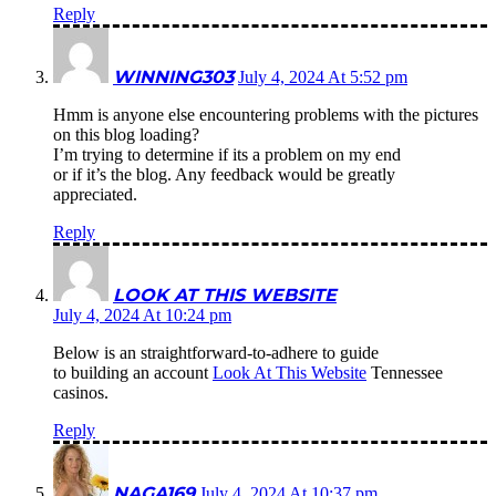
Reply
WINNING303
July 4, 2024 At 5:52 pm
Hmm is anyone else encountering problems with the pictures
on this blog loading?
I’m trying to determine if its a problem on my end
or if it’s the blog. Any feedback would be greatly
appreciated.
Reply
LOOK AT THIS WEBSITE
July 4, 2024 At 10:24 pm
Below is an straightforward-to-adhere to guide
to building an account
Look At This Website
Tennessee
casinos.
Reply
NAGA169
July 4, 2024 At 10:37 pm