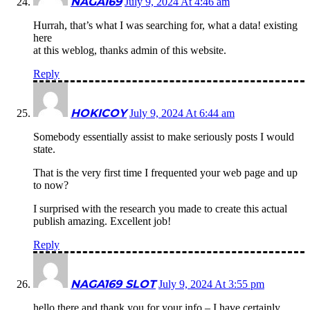
NAGA169
July 9, 2024 At 4:46 am
Hurrah, that’s what I was searching for, what a data! existing
here
at this weblog, thanks admin of this website.
Reply
HOKICOY
July 9, 2024 At 6:44 am
Somebody essentially assist to make seriously posts I would
state.
That is the very first time I frequented your web page and up
to now?
I surprised with the research you made to create this actual
publish amazing. Excellent job!
Reply
NAGA169 SLOT
July 9, 2024 At 3:55 pm
hello there and thank you for your info – I have certainly