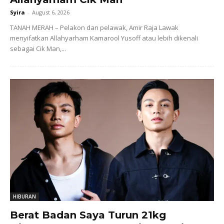
Syira
-
August 6, 2026
TANAH MERAH – Pelakon dan pelawak, Amir Raja Lawak
menyifatkan Allahyarham Kamarool Yusoff atau lebih dikenali
sebagai Cik Man,...
HIBURAN
Berat Badan Saya Turun 21kg