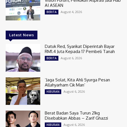
Vision Forum, Perkukuh Aspirasi Jadi Hab
AI ASEAN
August 4, 2026
BERITA
Latest News
Datuk Red, Syarikat Diperintah Bayar
RM1.4 Juta Kepada 17 Pembeli Tanah
August 6, 2026
BERITA
‘Jaga Solat, Kita Ahli Syurga Pesan
Allahyarham Cik Man’
August 6, 2026
HIBURAN
Berat Badan Saya Turun 21kg
Disebabkan Abbas – Zarif Ghazzi
August 6, 2026
HIBURAN