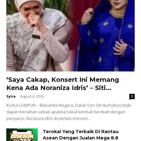
‘Saya Cakap, Konsert Ini Memang
Kena Ada Noraniza Idris’ – Siti...
Syira
-
August 6, 2026
0
KUALA LUMPUR – Biduanita Negara, Datuk Seri Siti Nurhaliza tidak
dapat menahan sebak apabila bakal kembali berduet dengan
penyanyi, Noraniza Idris di pentas Konsert...
Terokai Yang Terbaik Di Rantau
Asean Dengan Jualan Mega 8.8