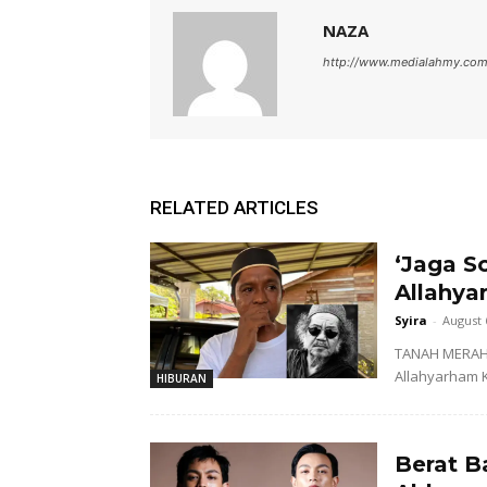
NAZA
http://www.medialahmy.co
RELATED ARTICLES
‘Jaga So
Allahya
Syira
-
August 
TANAH MERAH 
Allahyarham K
HIBURAN
Berat B