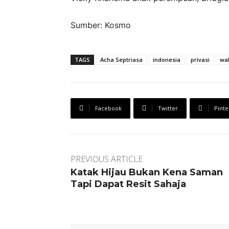
Sumber: Kosmo
TAGS
Acha Septriasa
indonesia
privasi
wa
Facebook
Twitter
Pinte
PREVIOUS ARTICLE
Katak Hijau Bukan Kena Saman
Tapi Dapat Resit Sahaja