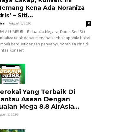
emang Kena Ada Noraniza
dris’ – Siti...
ira
-
August 6, 2026
0
ALA LUMPUR – Biduanita Negara, Datuk Seri Siti
rhaliza tidak dapat menahan sebak apabila bakal
mbali berduet dengan penyanyi, Noraniza Idris di
ntas Konsert...
erokai Yang Terbaik Di
antau Asean Dengan
ualan Mega 8.8 AirAsia...
gust 6, 2026