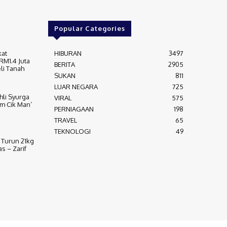
Popular Categories
kat
HIBURAN
3497
RM1.4 Juta
BERITA
2905
li Tanah
SUKAN
811
LUAR NEGARA
725
Ahli Syurga
VIRAL
575
m Cik Man’
PERNIAGAAN
198
TRAVEL
65
TEKNOLOGI
49
 Turun 21kg
 – Zarif