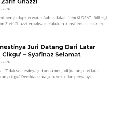
 Zarif Ghazzi
6, 2026
i menghidupkan watak Abbas dalam filem KUDRAT 1968 High
kon Zarif Ghazzi terpaksa melakukan transformasi ekstrem...
mestinya Juri Datang Dari Latar
 Cikgu’ – Syafinaz Selamat
6, 2026
– “Tidak semestinya juri perlu menjadi (datang dari latar
rang cikgu.” Demikian kata guru vokal dan penyanyi...