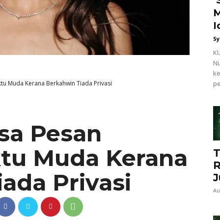
M
I
Sy
KU
Nu
ke
tu Muda Kerana Berkahwin Tiada Privasi
pe
asa Pesan
tu Muda Kerana
T
R
ada Privasi
J
Au