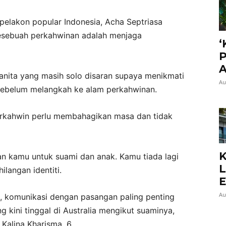
elakon popular Indonesia, Acha Septriasa
esebuah perkahwinan adalah menjaga
‘
P
A
anita yang masih solo disaran supaya menikmati
Au
sebelum melangkah ke alam perkahwinan.
rkahwin perlu membahagikan masa dan tidak
K
 kamu untuk suami dan anak. Kamu tiada lagi
L
ilangan identiti.
E
Au
i, komunikasi dengan pasangan paling penting
g kini tinggal di Australia mengikut suaminya,
Kalina Kharisma, 6.