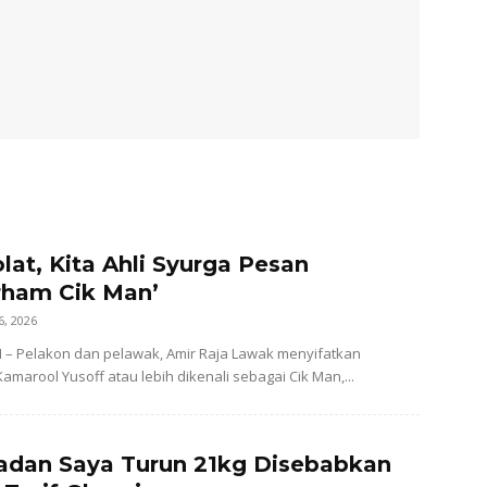
m
lat, Kita Ahli Syurga Pesan
rham Cik Man’
6, 2026
– Pelakon dan pelawak, Amir Raja Lawak menyifatkan
amarool Yusoff atau lebih dikenali sebagai Cik Man,...
adan Saya Turun 21kg Disebabkan