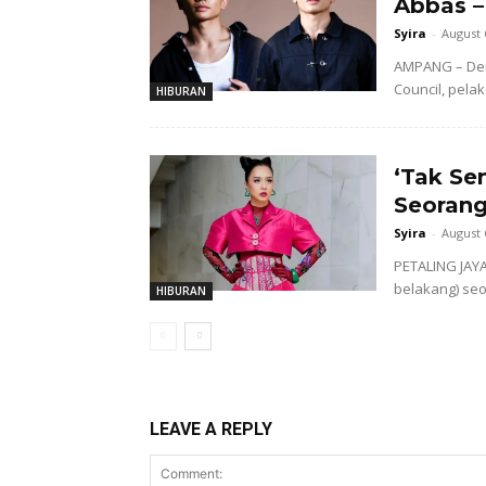
Abbas –
Syira
-
August 
AMPANG – Dem
Council, pela
HIBURAN
‘Tak Se
Seorang
Syira
-
August 
PETALING JAYA 
belakang) seo
HIBURAN
LEAVE A REPLY