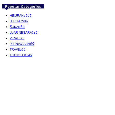
Popular Categories
HIBURAN
3505
BERITA
2906
SUKAN
811
LUAR NEGARA
725
VIRAL
575
PERNIAGAAN
199
TRAVEL
65
TEKNOLOGI
49
MEDIALAH SDN BHD 2023