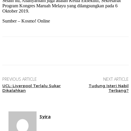
Selain itu, Allahyarham juga adalah Ketua Eksekutif, Sekretariat
Program Kongres Maruah Melayu yang dilangsungkan pada 6
Oktober 2019.
Sumber – Kosmo! Online
Facebook
Twitter
Pinterest
WhatsApp
PREVIOUS ARTICLE
NEXT ARTICLE
UCL: Liverpool Terlalu Sukar
Tudung Isteri Nabil
Dikalahkan
Terbang?
Syira