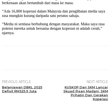
berkenaan akan bertambah dari masa ke masa.
“Ada 16,800 koperasi dalam Malaysia dan penglibatan media saya
rasa mungkin kurang daripada satu peratus sahaja.
“Media ni sentiasa berhubung dengan masyarakat. Maka saya rasa
potensi mereka untuk bersama dengan koperasi ni adalah cerah,”
ujarnya.
Facebook
Twitter
Pinterest
WhatsApp
PREVIOUS ARTICLE
NEXT ARTICLE
Belanjawan DBKL 2025
KUSKOP Dan SKM Lancar
Defisit RM325.9 Juta
Skuad Ihsan Madani, SKM
Prihatin Dan Gerakan
Koperasi