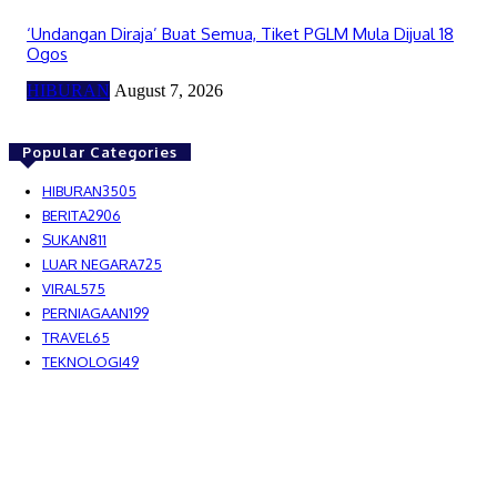
‘Undangan Diraja’ Buat Semua, Tiket PGLM Mula Dijual 18
Ogos
HIBURAN
August 7, 2026
Popular Categories
HIBURAN
3505
BERITA
2906
SUKAN
811
LUAR NEGARA
725
VIRAL
575
PERNIAGAAN
199
TRAVEL
65
TEKNOLOGI
49
MEDIALAH SDN BHD 2023