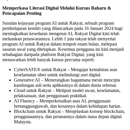
Memperkasa Literasi Digital Melalui Kursus Baharu &
Pencapaian Penting
Susulan kejayaan program AI untuk Rakyat, sebuah program
pembelajaran kendiri yang dilancarkan pada 16 Januari 2024 bagi
meningkatkan kesedaran mengenai AI, Rakyat Digital kini telah
meluaskan penawarannya. Lebih 1 juta rakyat telah menyertai
program AI untuk Rakyat dalam tempoh enam bulan, melepasi
sasaran awal yang ditetapkan. Kesemua pengguna ini kini menjadi
sebahagian daripada platform Rakyat Digital, yang kini
menawarkan lebih banyak kursus percuma seperti:
CyberSAFE® untuk Rakyat
– Mengajar kemahiran asas
keselamatan siber untuk melindungi aset digital.
Generative AI
– Menerangkan bagaimana mesin mencipta
kandungan asli serta aplikasinya di dalam dunia sebenar.
Cloud untuk Rakyat
– Meliputi model awan, keselamatan,
pelaksanaan, dan penggunaan praktikal.
AI Fluency
– Memperkenalkan asas AI, penggunaan
bertanggungjawab, dan kesannya dalam kehidupan harian.
Blockchain untuk Rakyat
– Menjelaskan konsep blockchain,
penggunaannya, dan peranannya dalam masa depan digital
Malaysia.