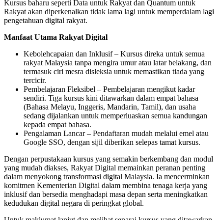
Kursus baharu seperti Data untuk Rakyat dan Quantum untuk
Rakyat akan diperkenalkan tidak lama lagi untuk memperdalam lagi
pengetahuan digital rakyat.
Manfaat Utama Rakyat Digital
Kebolehcapaian dan Inklusif
– Kursus direka untuk semua
rakyat Malaysia tanpa mengira umur atau latar belakang, dan
termasuk ciri mesra disleksia untuk memastikan tiada yang
tercicir.
Pembelajaran Fleksibel
– Pembelajaran mengikut kadar
sendiri. Tiga kursus kini ditawarkan dalam empat bahasa
(Bahasa Melayu, Inggeris, Mandarin, Tamil), dan usaha
sedang dijalankan untuk memperluaskan semua kandungan
kepada empat bahasa.
Pengalaman Lancar
– Pendaftaran mudah melalui emel atau
Google SSO, dengan sijil diberikan selepas tamat kursus.
Dengan perpustakaan kursus yang semakin berkembang dan modul
yang mudah diakses, Rakyat Digital memainkan peranan penting
dalam menyokong transformasi digital Malaysia. Ia mencerminkan
komitmen Kementerian Digital dalam membina tenaga kerja yang
inklusif dan bersedia menghadapi masa depan serta meningkatkan
kedudukan digital negara di peringkat global.
Untuk maklumat lanjut dan melihat senarai kursus yang ditawarkan,