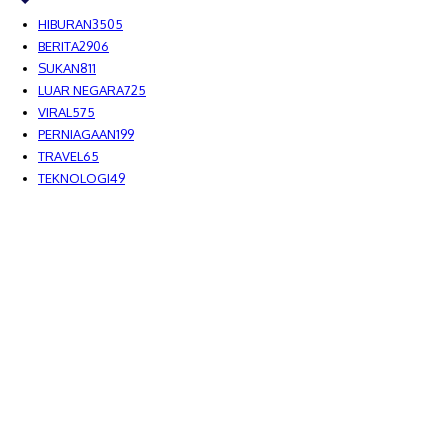
HIBURAN
3505
BERITA
2906
SUKAN
811
LUAR NEGARA
725
VIRAL
575
PERNIAGAAN
199
TRAVEL
65
TEKNOLOGI
49
MEDIALAH SDN BHD 2023