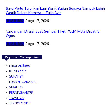
Saya Perlu Turunkan Lagi Berat Badan Supaya Nampak Lebih
Cantik Dalam Kamera – Zulin Aziz
HIBURAN
August 7, 2026
‘Undangan Diraja’ Buat Semua, Tiket PGLM Mula Dijual 18
Ogos
HIBURAN
August 7, 2026
Popular Categories
HIBURAN
3505
BERITA
2906
SUKAN
811
LUAR NEGARA
725
VIRAL
575
PERNIAGAAN
199
TRAVEL
65
TEKNOLOGI
49