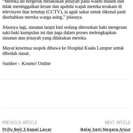
“Mereka ini bergerak melakukan jenayah pada waktu malam dan
tidak meninggalkan kesan dan apabila wajah mereka terakam di
televisyen litar tertutup (CCTV), ia agak sukar untuk dikenal pasti
disebabkan mereka warga asing,” jelasnya.
Jelasnya lagi, siasatan lanjut kini sedang diteruskan baki mengesan
saki-baki kumpulan ini dan juga dalam proses melengkapkan
siasatan atas jenayah yang dilakukan mereka.
Mayat kesemua suspek dibawa ke Hospital Kuala Lumpur untuk
dibedah siasat.
Sumber – Kosmo! Online
Facebook
Twitter
Pinterest
WhatsApp
PREVIOUS ARTICLE
NEXT ARTICLE
Prilly Beli 3 Kapal Layar
Balai Seni Negara Anjur