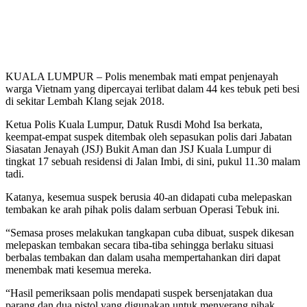
KUALA LUMPUR – Polis menembak mati empat penjenayah
warga Vietnam yang dipercayai terlibat dalam 44 kes tebuk peti besi
di sekitar Lembah Klang sejak 2018.
Ketua Polis Kuala Lumpur, Datuk Rusdi Mohd Isa berkata,
keempat-empat suspek ditembak oleh sepasukan polis dari Jabatan
Siasatan Jenayah (JSJ) Bukit Aman dan JSJ Kuala Lumpur di
tingkat 17 sebuah residensi di Jalan Imbi, di sini, pukul 11.30 malam
tadi.
Katanya, kesemua suspek berusia 40-an didapati cuba melepaskan
tembakan ke arah pihak polis dalam serbuan Operasi Tebuk ini.
“Semasa proses melakukan tangkapan cuba dibuat, suspek dikesan
melepaskan tembakan secara tiba-tiba sehingga berlaku situasi
berbalas tembakan dan dalam usaha mempertahankan diri dapat
menembak mati kesemua mereka.
“Hasil pemeriksaan polis mendapati suspek bersenjatakan dua
parang dan dua pistol yang digunakan untuk menyerang pihak