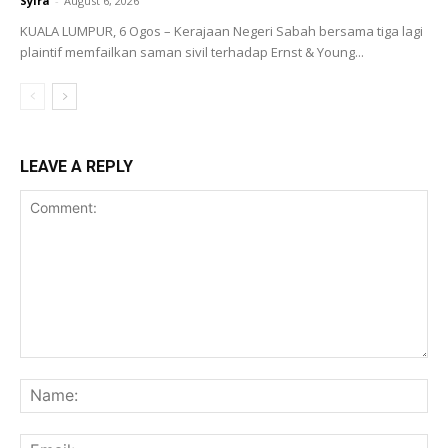
Syira
-
August 6, 2026
KUALA LUMPUR, 6 Ogos – Kerajaan Negeri Sabah bersama tiga lagi
plaintif memfailkan saman sivil terhadap Ernst & Young...
LEAVE A REPLY
Comment:
Na
Ema