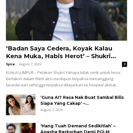
‘Badan Saya Cedera, Koyak Kalau
Kena Muka, Habis Herot’ – Shukri...
Syira
-
August 7, 2026
0
KUALA LUMPUR – Pelakon Shukri Yahaya tidak serik untuk terus
berlakon dalam filem aksi meskipun terpaksa menanggung
kecederaan sehingga terpaksa dikejarkan ke hospital akibat...
‘Guna AI? Rasa Nak Buat Sambal Bilis
Siapa Yang Cakap’ –...
August 7, 2026
‘Hang Tuah Demand Sedikitlah’ –
Aqasha Berkorban Demi PGLM