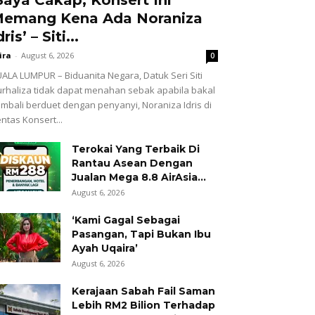
emang Kena Ada Noraniza
dris’ – Siti...
ira
-
August 6, 2026
0
ALA LUMPUR – Biduanita Negara, Datuk Seri Siti
rhaliza tidak dapat menahan sebak apabila bakal
mbali berduet dengan penyanyi, Noraniza Idris di
ntas Konsert...
Terokai Yang Terbaik Di
Rantau Asean Dengan
Jualan Mega 8.8 AirAsia...
August 6, 2026
‘Kami Gagal Sebagai
Pasangan, Tapi Bukan Ibu
Ayah Uqaira’
August 6, 2026
Kerajaan Sabah Fail Saman
Lebih RM2 Bilion Terhadap