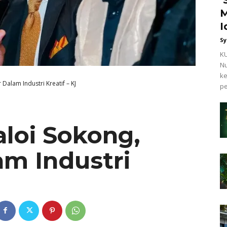
M
I
Sy
KU
Nu
ke
Dalam Industri Kreatif – KJ
pe
loi Sokong,
m Industri