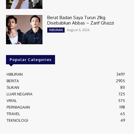
Berat Badan Saya Turun 21kg
Disebabkan Abbas – Zarif Ghazzi
August 6, 2026
HIBURAN
Popular Categories
HIBURAN
3497
BERITA
2905
SUKAN
811
LUAR NEGARA
725
VIRAL
575
PERNIAGAAN
198
TRAVEL
65
TEKNOLOGI
49