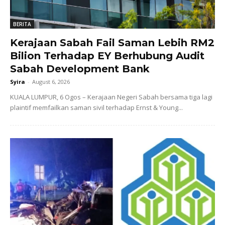
BERITA
Kerajaan Sabah Fail Saman Lebih RM2
Bilion Terhadap EY Berhubung Audit
Sabah Development Bank
Syira
-
August 6, 2026
KUALA LUMPUR, 6 Ogos – Kerajaan Negeri Sabah bersama tiga lagi
plaintif memfailkan saman sivil terhadap Ernst & Young...