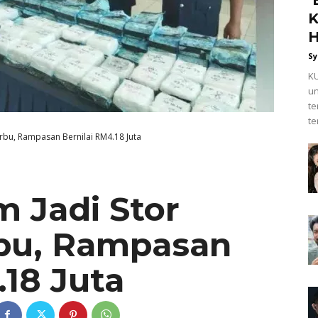
K
H
Sy
KU
un
t
te
bu, Rampasan Bernilai RM4.18 Juta
 Jadi Stor
bu, Rampasan
.18 Juta