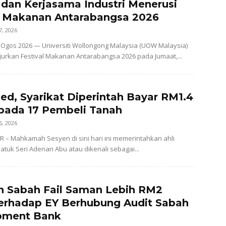
dan Kerjasama Industri Menerusi
l Makanan Antarabangsa 2026
7, 2026
Ogos 2026 — Universiti Wollongong Malaysia (UOW Malaysia)
urkan Festival Makanan Antarabangsa 2026 pada Jumaat,...
ed, Syarikat Diperintah Bayar RM1.4
pada 17 Pembeli Tanah
6, 2026
– Mahkamah Sesyen di sini hari ini memerintahkan ahli
atuk Seri Adenan Abu atau dikenali sebagai...
n Sabah Fail Saman Lebih RM2
Terhadap EY Berhubung Audit Sabah
pment Bank