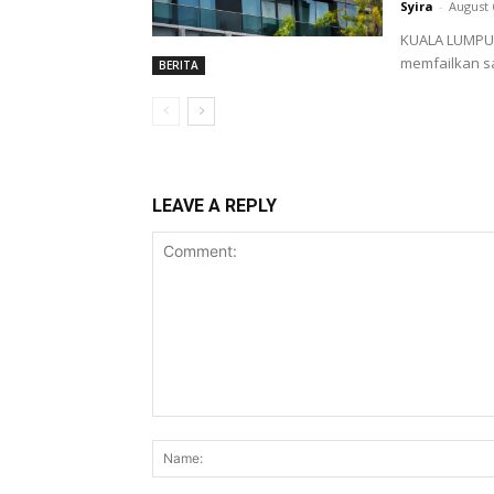
Syira
-
August 
KUALA LUMPUR,
memfailkan sa
BERITA
LEAVE A REPLY
Comment: