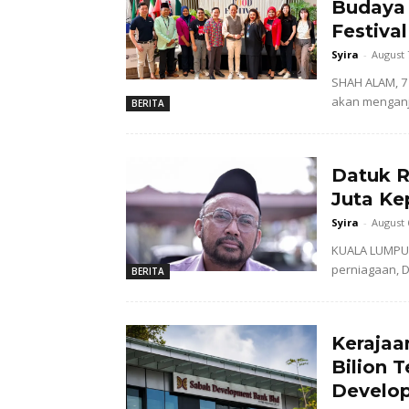
Budaya 
Festiva
Syira
-
August 
SHAH ALAM, 7 
akan menganj
BERITA
Datuk R
Juta Ke
Syira
-
August 
KUALA LUMPUR 
perniagaan, D
BERITA
Kerajaa
Bilion 
Develo