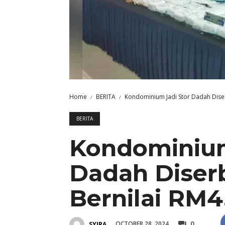
Home
BERITA
Kondominium Jadi Stor Dadah Diser
BERITA
Kondominium
Dadah Diser
Bernilai RM4
0
OCTOBER 28, 2024
SYIRA