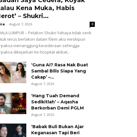
alau Kena Muka, Habis
erot’ – Shukri...
ira
-
August 7, 2026
0
ALA LUMPUR – Pelakon Shukri Yahaya tidak serik
tuk terus berlakon dalam filem aksi meskipun
erpaksa menanggung kecederaan sehingga
rpaksa dikejarkan ke hospital akibat...
‘Guna AI? Rasa Nak Buat
Sambal Bilis Siapa Yang
Cakap’ –...
August 7, 2026
‘Hang Tuah Demand
Sedikitlah’ – Aqasha
Berkorban Demi PGLM
August 7, 2026
‘Babak Buli Bukan Ajar
Keganasan Tapi Beri