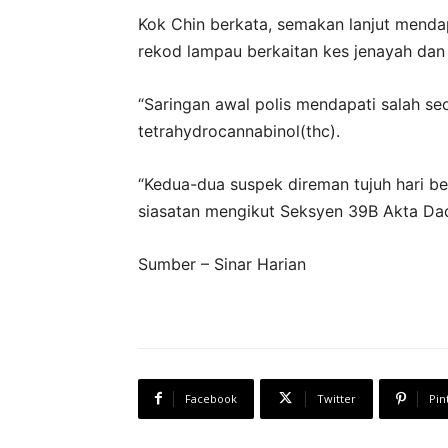
Kok Chin berkata, semakan lanjut mend
rekod lampau berkaitan kes jenayah dan
“Saringan awal polis mendapati salah se
tetrahydrocannabinol(thc).
“Kedua-dua suspek direman tujuh hari 
siasatan mengikut Seksyen 39B Akta Dad
Sumber – Sinar Harian
Facebook
Twitter
Pin