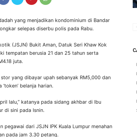
adah yang menjadikan kondominium di Bandar
rbongkar selepas diserbu polis pada Rabu.
otik (JSJN) Bukit Aman, Datuk Seri Khaw Kok
C
ki tempatan berusia 21 dan 25 tahun serta
4.18 juta.
ga stor yang dibayar upah sebanyak RM5,000 dan
‘token’ belanja harian.
pril lalu,” katanya pada sidang akhbar di Ibu
 di sini pada Isnin.
an pegawai dari JSJN IPK Kuala Lumpur menahan
aan pada jam 3.30 petang.