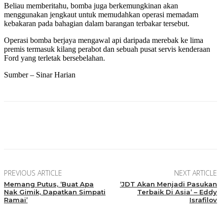
Beliau memberitahu, bomba juga berkemungkinan akan
menggunakan jengkaut untuk memudahkan operasi memadam
kebakaran pada bahagian dalam barangan terbakar tersebut.
Operasi bomba berjaya mengawal api daripada merebak ke lima
premis termasuk kilang perabot dan sebuah pusat servis kenderaan
Ford yang terletak bersebelahan.
Sumber – Sinar Harian
Facebook
Twitter
Pinterest
WhatsApp
PREVIOUS ARTICLE
NEXT ARTICLE
Memang Putus, ‘Buat Apa
‘JDT Akan Menjadi Pasukan
Nak Gimik, Dapatkan Simpati
Terbaik Di Asia’ – Eddy
Ramai’
Israfilov