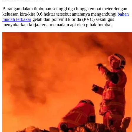
Barangan dalam timbunan setinggi tiga hingga empat meter dengan
keluasan kira-kira 0.6 hektar tersebut antaranya mengandungi
bahan
mudah terbakar
getah dan polivinil klorida (PVC) sekali gus
menyukarkan kerja-kerja memadam api oleh pihak bomba.