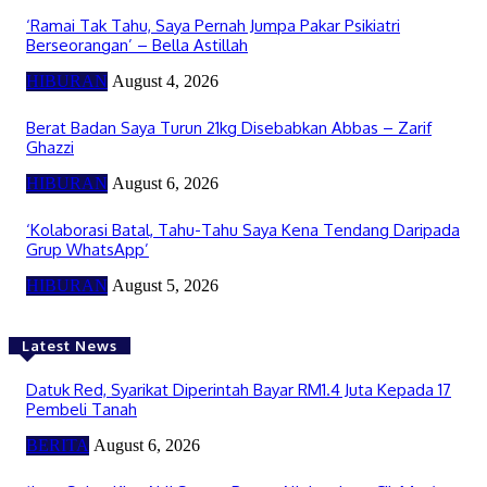
‘Ramai Tak Tahu, Saya Pernah Jumpa Pakar Psikiatri
Berseorangan’ – Bella Astillah
HIBURAN
August 4, 2026
Berat Badan Saya Turun 21kg Disebabkan Abbas – Zarif
Ghazzi
HIBURAN
August 6, 2026
‘Kolaborasi Batal, Tahu-Tahu Saya Kena Tendang Daripada
Grup WhatsApp’
HIBURAN
August 5, 2026
Latest News
Datuk Red, Syarikat Diperintah Bayar RM1.4 Juta Kepada 17
Pembeli Tanah
BERITA
August 6, 2026