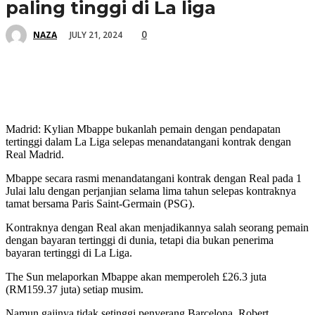
paling tinggi di La liga
0
JULY 21, 2024
NAZA
Madrid: Kylian Mbappe bukanlah pemain dengan pendapatan
tertinggi dalam La Liga selepas menandatangani kontrak dengan
Real Madrid.
Mbappe secara rasmi menandatangani kontrak dengan Real pada 1
Julai lalu dengan perjanjian selama lima tahun selepas kontraknya
tamat bersama Paris Saint-Germain (PSG).
Kontraknya dengan Real akan menjadikannya salah seorang pemain
dengan bayaran tertinggi di dunia, tetapi dia bukan penerima
bayaran tertinggi di La Liga.
The Sun melaporkan Mbappe akan memperoleh £26.3 juta
(RM159.37 juta) setiap musim.
Namun gajinya tidak setinggi penyerang Barcelona, Robert