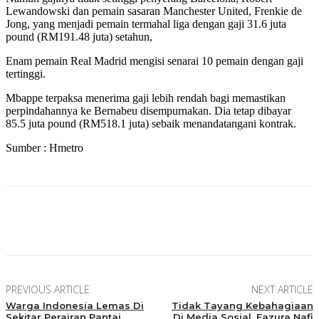
Lewandowski dan pemain sasaran Manchester United, Frenkie de
Jong, yang menjadi pemain termahal liga dengan gaji 31.6 juta
pound (RM191.48 juta) setahun,
Enam pemain Real Madrid mengisi senarai 10 pemain dengan gaji
tertinggi.
Mbappe terpaksa menerima gaji lebih rendah bagi memastikan
perpindahannya ke Bernabeu disempurnakan. Dia tetap dibayar
85.5 juta pound (RM518.1 juta) sebaik menandatangani kontrak.
Sumber : Hmetro
Facebook
Twitter
Pinterest
WhatsApp
PREVIOUS ARTICLE
NEXT ARTICLE
Warga Indonesia Lemas Di
Tidak Tayang Kebahagiaan
Sekitar Perairan Pantai
Di Media Sosial, Fazura Nafi