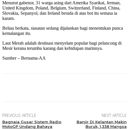
Menurut gabenor, 31 warga asing dari Amerika Syarikat, Jerman,
United Kingdom, Poland, Belgium, Switzerland, Finland, China,
Slovakia, Sepanyol, dan Ireland berada di atas bot itu semasa ia
karam.
Beliau berkata, siasatan sedang dijalankan bagi menentukan punca
kemalangan itu.
Laut Merah adalah destinasi menyelam popular bagi pelancong di
Mesir kerana terumbu karang dan kehidupan marinnya.
Sumber – Bernama-AA
Facebook
Twitter
Pinterest
WhatsApp
PREVIOUS ARTICLE
NEXT ARTICLE
Bagnaia Gusar Sistem Radio
Banjir Di Kelantan Makin
MotoGP Undang Bahaya
Buruk, 1,338 Mangsa