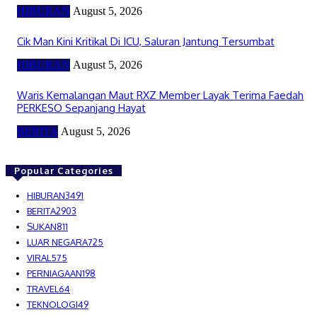
HIBURAN
August 5, 2026
Cik Man Kini Kritikal Di ICU, Saluran Jantung Tersumbat
HIBURAN
August 5, 2026
Waris Kemalangan Maut RXZ Member Layak Terima Faedah
PERKESO Sepanjang Hayat
BERITA
August 5, 2026
Popular Categories
HIBURAN
3491
BERITA
2903
SUKAN
811
LUAR NEGARA
725
VIRAL
575
PERNIAGAAN
198
TRAVEL
64
TEKNOLOGI
49