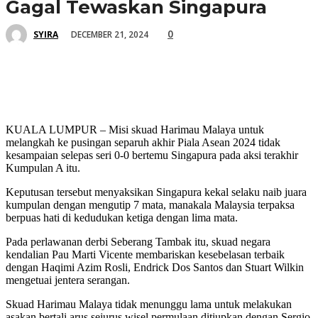
Gagal Tewaskan Singapura
0
DECEMBER 21, 2024
SYIRA
KUALA LUMPUR – Misi skuad Harimau Malaya untuk
melangkah ke pusingan separuh akhir Piala Asean 2024 tidak
kesampaian selepas seri 0-0 bertemu Singapura pada aksi terakhir
Kumpulan A itu.
Keputusan tersebut menyaksikan Singapura kekal selaku naib juara
kumpulan dengan mengutip 7 mata, manakala Malaysia terpaksa
berpuas hati di kedudukan ketiga dengan lima mata.
Pada perlawanan derbi Seberang Tambak itu, skuad negara
kendalian Pau Marti Vicente membariskan kesebelasan terbaik
dengan Haqimi Azim Rosli, Endrick Dos Santos dan Stuart Wilkin
mengetuai jentera serangan.
Skuad Harimau Malaya tidak menunggu lama untuk melakukan
asakan bertali arus sejurus wisel permulaan ditiupkan dengan Sergio