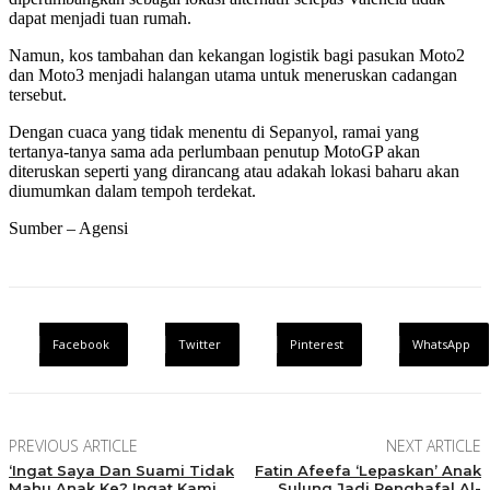
dapat menjadi tuan rumah.
Namun, kos tambahan dan kekangan logistik bagi pasukan Moto2
dan Moto3 menjadi halangan utama untuk meneruskan cadangan
tersebut.
Dengan cuaca yang tidak menentu di Sepanyol, ramai yang
tertanya-tanya sama ada perlumbaan penutup MotoGP akan
diteruskan seperti yang dirancang atau adakah lokasi baharu akan
diumumkan dalam tempoh terdekat.
Sumber – Agensi
Facebook
Twitter
Pinterest
WhatsApp
PREVIOUS ARTICLE
NEXT ARTICLE
‘Ingat Saya Dan Suami Tidak
Fatin Afeefa ‘Lepaskan’ Anak
Mahu Anak Ke? Ingat Kami
Sulung Jadi Penghafal Al-