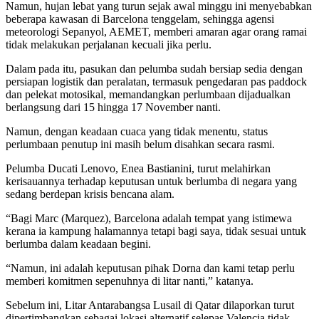
Namun, hujan lebat yang turun sejak awal minggu ini menyebabkan
beberapa kawasan di Barcelona tenggelam, sehingga agensi
meteorologi Sepanyol, AEMET, memberi amaran agar orang ramai
tidak melakukan perjalanan kecuali jika perlu.
Dalam pada itu, pasukan dan pelumba sudah bersiap sedia dengan
persiapan logistik dan peralatan, termasuk pengedaran pas paddock
dan pelekat motosikal, memandangkan perlumbaan dijadualkan
berlangsung dari 15 hingga 17 November nanti.
Namun, dengan keadaan cuaca yang tidak menentu, status
perlumbaan penutup ini masih belum disahkan secara rasmi.
Pelumba Ducati Lenovo, Enea Bastianini, turut melahirkan
kerisauannya terhadap keputusan untuk berlumba di negara yang
sedang berdepan krisis bencana alam.
“Bagi Marc (Marquez), Barcelona adalah tempat yang istimewa
kerana ia kampung halamannya tetapi bagi saya, tidak sesuai untuk
berlumba dalam keadaan begini.
“Namun, ini adalah keputusan pihak Dorna dan kami tetap perlu
memberi komitmen sepenuhnya di litar nanti,” katanya.
Sebelum ini, Litar Antarabangsa Lusail di Qatar dilaporkan turut
dipertimbangkan sebagai lokasi alternatif selepas Valencia tidak