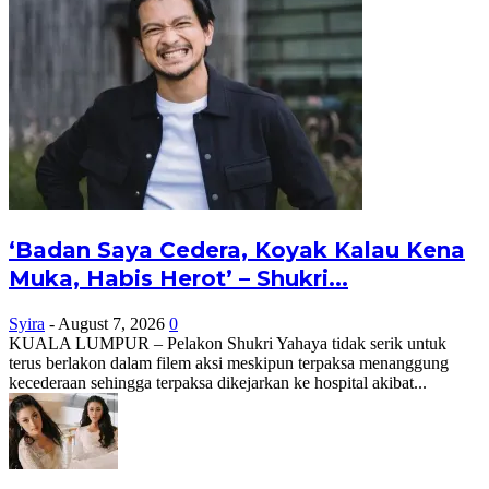
‘Badan Saya Cedera, Koyak Kalau Kena
Muka, Habis Herot’ – Shukri...
Syira
-
August 7, 2026
0
KUALA LUMPUR – Pelakon Shukri Yahaya tidak serik untuk
terus berlakon dalam filem aksi meskipun terpaksa menanggung
kecederaan sehingga terpaksa dikejarkan ke hospital akibat...