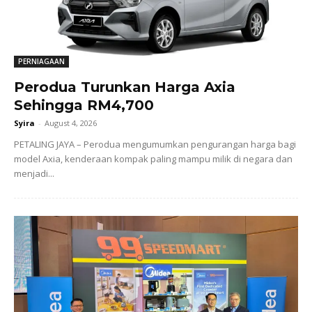
PERNIAGAAN
Perodua Turunkan Harga Axia
Sehingga RM4,700
Syira
-
August 4, 2026
PETALING JAYA – Perodua mengumumkan pengurangan harga bagi
model Axia, kenderaan kompak paling mampu milik di negara dan
menjadi...