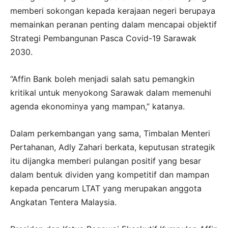
memberi sokongan kepada kerajaan negeri berupaya
memainkan peranan penting dalam mencapai objektif
Strategi Pembangunan Pasca Covid-19 Sarawak
2030.
“Affin Bank boleh menjadi salah satu pemangkin
kritikal untuk menyokong Sarawak dalam memenuhi
agenda ekonominya yang mampan,” katanya.
Dalam perkembangan yang sama, Timbalan Menteri
Pertahanan, Adly Zahari berkata, keputusan strategik
itu dijangka memberi pulangan positif yang besar
dalam bentuk dividen yang kompetitif dan mampan
kepada pencarum LTAT yang merupakan anggota
Angkatan Tentera Malaysia.