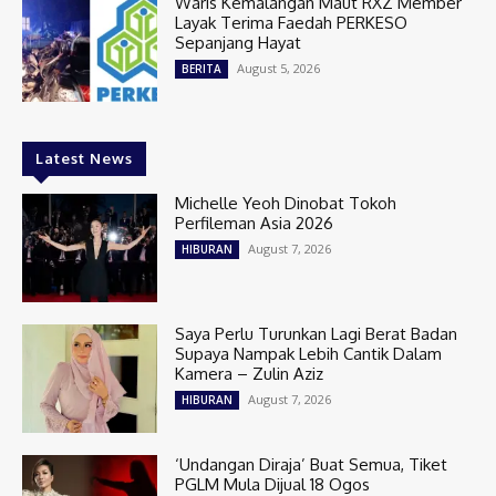
Waris Kemalangan Maut RXZ Member
Layak Terima Faedah PERKESO
Sepanjang Hayat
August 5, 2026
BERITA
Latest News
Michelle Yeoh Dinobat Tokoh
Perfileman Asia 2026
August 7, 2026
HIBURAN
Saya Perlu Turunkan Lagi Berat Badan
Supaya Nampak Lebih Cantik Dalam
Kamera – Zulin Aziz
August 7, 2026
HIBURAN
‘Undangan Diraja’ Buat Semua, Tiket
PGLM Mula Dijual 18 Ogos