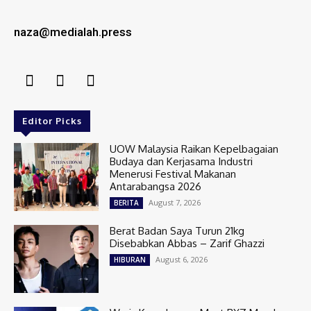
naza@medialah.press
Editor Picks
UOW Malaysia Raikan Kepelbagaian
Budaya dan Kerjasama Industri
Menerusi Festival Makanan
Antarabangsa 2026
August 7, 2026
BERITA
Berat Badan Saya Turun 21kg
Disebabkan Abbas – Zarif Ghazzi
August 6, 2026
HIBURAN