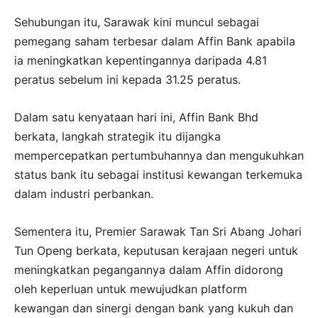
Sehubungan itu, Sarawak kini muncul sebagai
pemegang saham terbesar dalam Affin Bank apabila
ia meningkatkan kepentingannya daripada 4.81
peratus sebelum ini kepada 31.25 peratus.
Dalam satu kenyataan hari ini, Affin Bank Bhd
berkata, langkah strategik itu dijangka
mempercepatkan pertumbuhannya dan mengukuhkan
status bank itu sebagai institusi kewangan terkemuka
dalam industri perbankan.
Sementera itu, Premier Sarawak Tan Sri Abang Johari
Tun Openg berkata, keputusan kerajaan negeri untuk
meningkatkan pegangannya dalam Affin didorong
oleh keperluan untuk mewujudkan platform
kewangan dan sinergi dengan bank yang kukuh dan