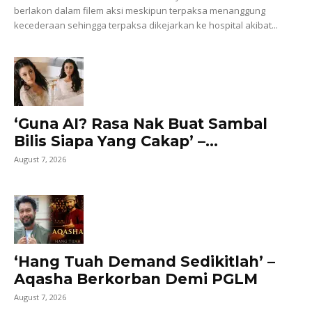
berlakon dalam filem aksi meskipun terpaksa menanggung
kecederaan sehingga terpaksa dikejarkan ke hospital akibat...
‘Guna AI? Rasa Nak Buat Sambal
Bilis Siapa Yang Cakap’ –...
August 7, 2026
‘Hang Tuah Demand Sedikitlah’ –
Aqasha Berkorban Demi PGLM
August 7, 2026