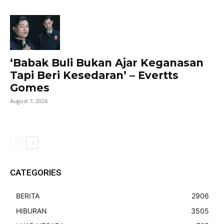
‘Babak Buli Bukan Ajar Keganasan
Tapi Beri Kesedaran’ – Evertts
Gomes
August 7, 2026
CATEGORIES
BERITA
2906
HIBURAN
3505