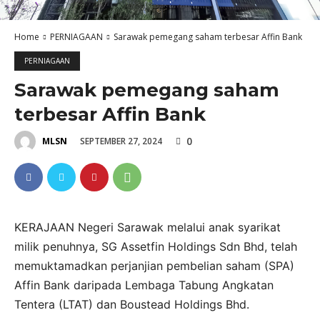
Home
PERNIAGAAN
Sarawak pemegang saham terbesar Affin Bank
PERNIAGAAN
Sarawak pemegang saham
terbesar Affin Bank
0
SEPTEMBER 27, 2024
MLSN
KERAJAAN Negeri Sarawak melalui anak syarikat
milik penuhnya, SG Assetfin Holdings Sdn Bhd, telah
memuktamadkan perjanjian pembelian saham (SPA)
Affin Bank daripada Lembaga Tabung Angkatan
Tentera (LTAT) dan Boustead Holdings Bhd.