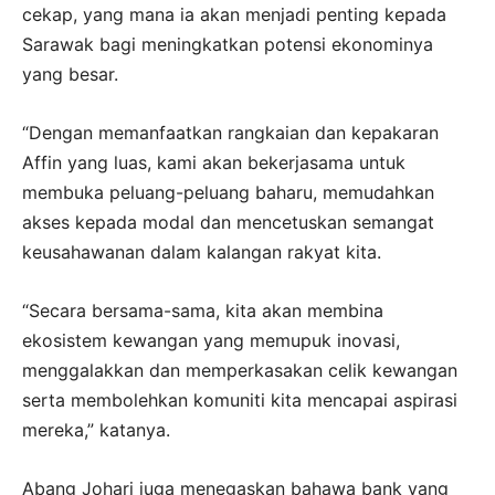
cekap, yang mana ia akan menjadi penting kepada
Sarawak bagi meningkatkan potensi ekonominya
yang besar.
“Dengan memanfaatkan rangkaian dan kepakaran
Affin yang luas, kami akan bekerjasama untuk
membuka peluang-peluang baharu, memudahkan
akses kepada modal dan mencetuskan semangat
keusahawanan dalam kalangan rakyat kita.
“Secara bersama-sama, kita akan membina
ekosistem kewangan yang memupuk inovasi,
menggalakkan dan memperkasakan celik kewangan
serta membolehkan komuniti kita mencapai aspirasi
mereka,” katanya.
Abang Johari juga menegaskan bahawa bank yang