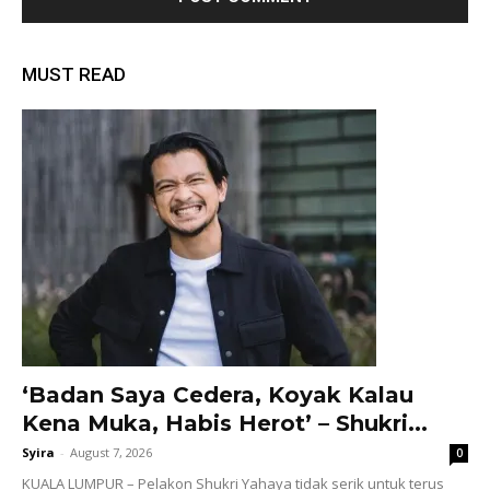
MUST READ
‘Badan Saya Cedera, Koyak Kalau
Kena Muka, Habis Herot’ – Shukri...
Syira
-
August 7, 2026
0
KUALA LUMPUR – Pelakon Shukri Yahaya tidak serik untuk terus