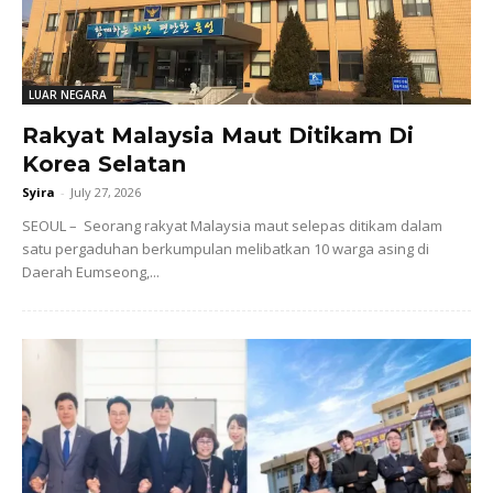
LUAR NEGARA
Rakyat Malaysia Maut Ditikam Di
Korea Selatan
Syira
-
July 27, 2026
SEOUL – Seorang rakyat Malaysia maut selepas ditikam dalam
satu pergaduhan berkumpulan melibatkan 10 warga asing di
Daerah Eumseong,...