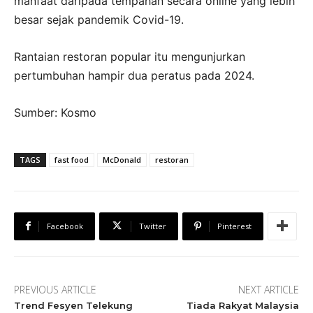
manfaat daripada tempahan secara online yang lebih
besar sejak pandemik Covid-19.
Rantaian restoran popular itu mengunjurkan
pertumbuhan hampir dua peratus pada 2024.
Sumber: Kosmo
TAGS
fast food
McDonald
restoran
Facebook
Twitter
Pinterest
PREVIOUS ARTICLE
NEXT ARTICLE
Trend Fesyen Telekung
Tiada Rakyat Malaysia