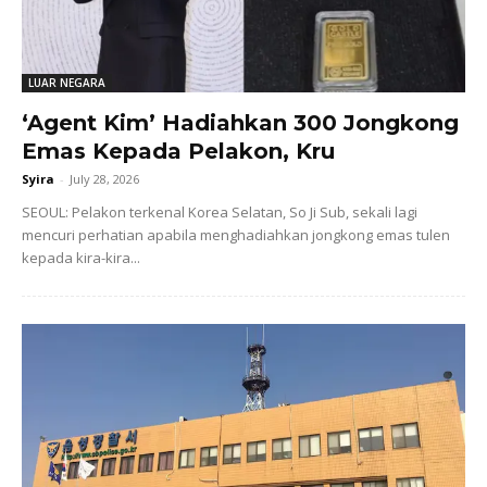
LUAR NEGARA
‘Agent Kim’ Hadiahkan 300 Jongkong
Emas Kepada Pelakon, Kru
Syira
-
July 28, 2026
SEOUL: Pelakon terkenal Korea Selatan, So Ji Sub, sekali lagi
mencuri perhatian apabila menghadiahkan jongkong emas tulen
kepada kira-kira...