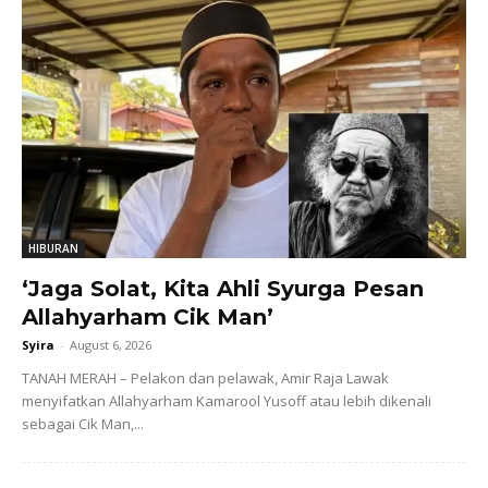
HIBURAN
‘Jaga Solat, Kita Ahli Syurga Pesan
Allahyarham Cik Man’
Syira
-
August 6, 2026
TANAH MERAH – Pelakon dan pelawak, Amir Raja Lawak
menyifatkan Allahyarham Kamarool Yusoff atau lebih dikenali
sebagai Cik Man,...