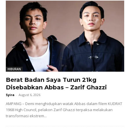
HIBURAN
Berat Badan Saya Turun 21kg
Disebabkan Abbas – Zarif Ghazzi
Syira
-
August 6, 2026
AMPANG – Demi menghidupkan watak Abbas dalam filem KUDRAT
1968 High Council, pelakon Zarif Ghazzi terpaksa melakukan
transformasi ekstrem...