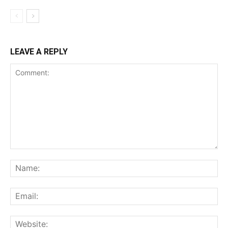
LEAVE A REPLY
Comment:
Na
Ema
Web