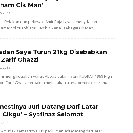
rham Cik Man’
6, 2026
– Pelakon dan pelawak, Amir Raja Lawak menyifatkan
amarool Yusoff atau lebih dikenali sebagai Cik Man,...
adan Saya Turun 21kg Disebabkan
 Zarif Ghazzi
6, 2026
i menghidupkan watak Abbas dalam filem KUDRAT 1968 High
kon Zarif Ghazzi terpaksa melakukan transformasi ekstrem...
mestinya Juri Datang Dari Latar
 Cikgu’ – Syafinaz Selamat
6, 2026
– “Tidak semestinya juri perlu menjadi (datang dari latar