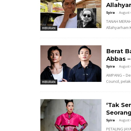
Allahya
Syira
-
August 
TANAH MERAH 
Allahyarham K
HIBURAN
Berat B
Abbas –
Syira
-
August 
AMPANG – Dem
Council, pela
HIBURAN
‘Tak Se
Seorang
Syira
-
August 
PETALING JAYA 