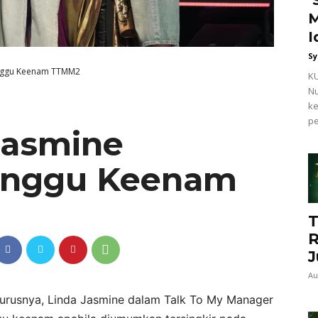
M
I
Sy
Minggu Keenam TTMM2
KU
Nu
ke
pe
Jasmine
Minggu Keenam
T
R
J
Au
gurusnya, Linda Jasmine dalam Talk To My Manager