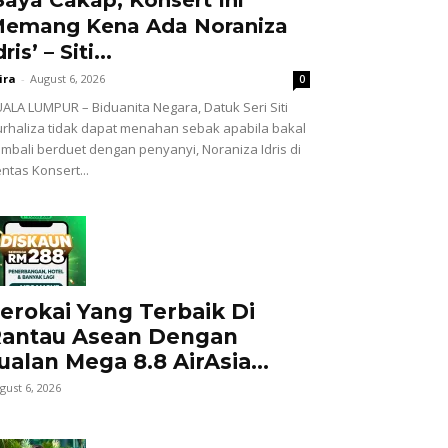
emang Kena Ada Noraniza
dris’ – Siti...
ira
-
August 6, 2026
0
ALA LUMPUR – Biduanita Negara, Datuk Seri Siti
rhaliza tidak dapat menahan sebak apabila bakal
mbali berduet dengan penyanyi, Noraniza Idris di
ntas Konsert...
erokai Yang Terbaik Di
antau Asean Dengan
ualan Mega 8.8 AirAsia...
gust 6, 2026