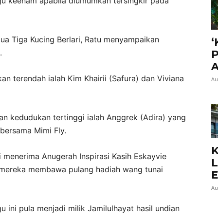
gu keenam apabila diumumkan tersingkir pada
a Tiga Kucing Berlari, Ratu menyampaikan
‘
.
P
A
n terendah ialah Kim Khairii (Safura) dan Viviana
Au
dan kedudukan tertinggi ialah Anggrek (Adira) yang
bersama Mimi Fly.
K
 menerima Anugerah Inspirasi Kasih Eskayvie
L
 mereka membawa pulang hadiah wang tunai
E
Au
ini pula menjadi milik Jamilulhayat hasil undian