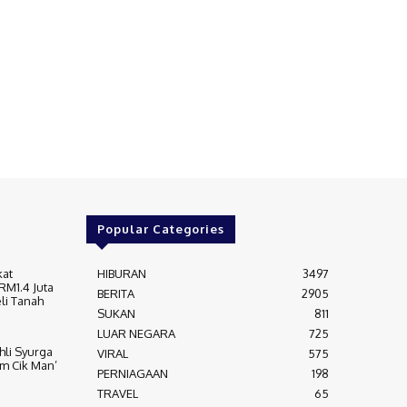
Popular Categories
kat
HIBURAN
3497
RM1.4 Juta
BERITA
2905
li Tanah
SUKAN
811
LUAR NEGARA
725
Ahli Syurga
VIRAL
575
m Cik Man’
PERNIAGAAN
198
TRAVEL
65