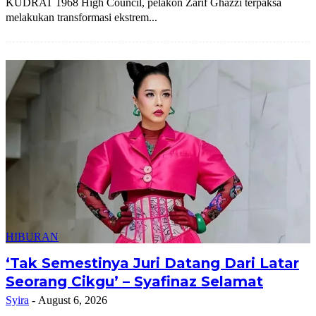
KUDRAT 1968 High Council, pelakon Zarif Ghazzi terpaksa
melakukan transformasi ekstrem...
HIBURAN
‘Tak Semestinya Juri Datang Dari Latar
Seorang Cikgu’ – Syafinaz Selamat
Syira
-
August 6, 2026