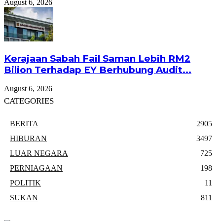
August 6, 2026
Kerajaan Sabah Fail Saman Lebih RM2
Bilion Terhadap EY Berhubung Audit...
August 6, 2026
CATEGORIES
BERITA
2905
HIBURAN
3497
LUAR NEGARA
725
PERNIAGAAN
198
POLITIK
11
SUKAN
811