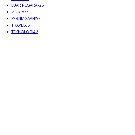
LUAR NEGARA
725
VIRAL
575
PERNIAGAAN
198
TRAVEL
65
TEKNOLOGI
49
MEDIALAH SDN BHD 2023