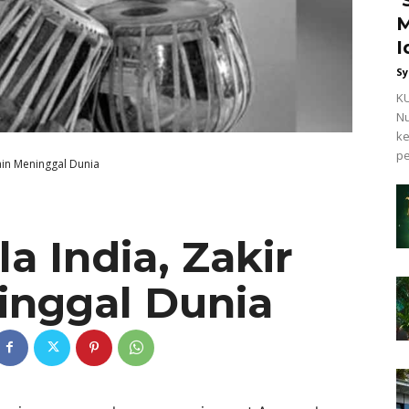
M
I
Sy
KU
Nu
ke
pe
ain Meninggal Dunia
a India, Zakir
inggal Dunia