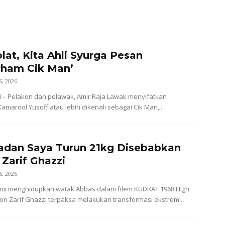
lat, Kita Ahli Syurga Pesan
rham Cik Man’
6, 2026
– Pelakon dan pelawak, Amir Raja Lawak menyifatkan
amarool Yusoff atau lebih dikenali sebagai Cik Man,...
adan Saya Turun 21kg Disebabkan
 Zarif Ghazzi
6, 2026
i menghidupkan watak Abbas dalam filem KUDRAT 1968 High
kon Zarif Ghazzi terpaksa melakukan transformasi ekstrem...