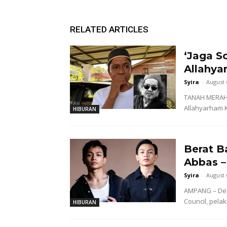
RELATED ARTICLES
‘Jaga So
Allahya
Syira
-
August 
TANAH MERAH 
Allahyarham K
HIBURAN
Berat B
Abbas –
Syira
-
August 
AMPANG – Dem
Council, pela
HIBURAN