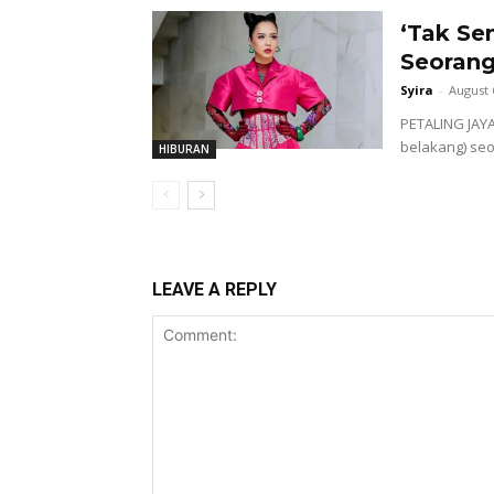
‘Tak Se
Seorang
Syira
-
August 
PETALING JAYA 
belakang) seo
HIBURAN
LEAVE A REPLY