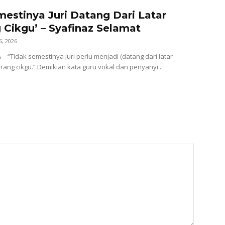
mestinya Juri Datang Dari Latar
 Cikgu’ – Syafinaz Selamat
6, 2026
– “Tidak semestinya juri perlu menjadi (datang dari latar
rang cikgu.” Demikian kata guru vokal dan penyanyi...