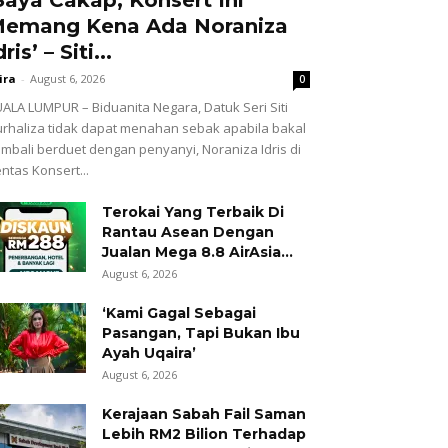
emang Kena Ada Noraniza
dris’ – Siti...
ira
-
August 6, 2026
0
ALA LUMPUR – Biduanita Negara, Datuk Seri Siti
rhaliza tidak dapat menahan sebak apabila bakal
mbali berduet dengan penyanyi, Noraniza Idris di
ntas Konsert...
Terokai Yang Terbaik Di
Rantau Asean Dengan
Jualan Mega 8.8 AirAsia...
August 6, 2026
‘Kami Gagal Sebagai
Pasangan, Tapi Bukan Ibu
Ayah Uqaira’
August 6, 2026
Kerajaan Sabah Fail Saman
Lebih RM2 Bilion Terhadap