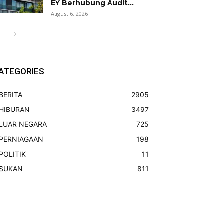
EY Berhubung Audit...
August 6, 2026
ATEGORIES
BERITA
2905
HIBURAN
3497
LUAR NEGARA
725
PERNIAGAAN
198
POLITIK
11
SUKAN
811