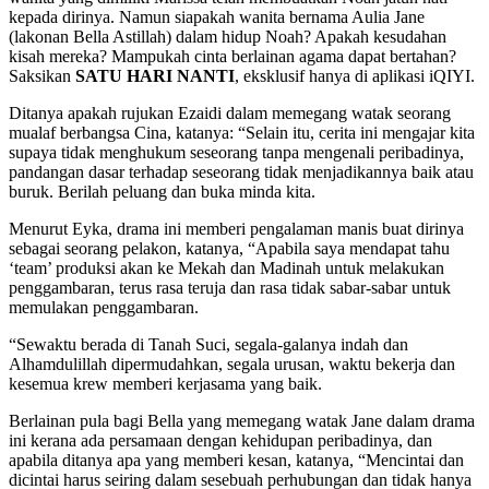
kepada dirinya. Namun siapakah wanita bernama Aulia Jane
(lakonan Bella Astillah) dalam hidup Noah? Apakah kesudahan
kisah mereka? Mampukah cinta berlainan agama dapat bertahan?
Saksikan
SATU HARI NANTI
, eksklusif hanya di aplikasi iQIYI.
Ditanya apakah rujukan Ezaidi dalam memegang watak seorang
mualaf berbangsa Cina, katanya: “Selain itu, cerita ini mengajar kita
supaya tidak menghukum seseorang tanpa mengenali peribadinya,
pandangan dasar terhadap seseorang tidak menjadikannya baik atau
buruk. Berilah peluang dan buka minda kita.
Menurut Eyka, drama ini memberi pengalaman manis buat dirinya
sebagai seorang pelakon, katanya, “Apabila saya mendapat tahu
‘team’ produksi akan ke Mekah dan Madinah untuk melakukan
penggambaran, terus rasa teruja dan rasa tidak sabar-sabar untuk
memulakan penggambaran.
“Sewaktu berada di Tanah Suci, segala-galanya indah dan
Alhamdulillah dipermudahkan, segala urusan, waktu bekerja dan
kesemua krew memberi kerjasama yang baik.
Berlainan pula bagi Bella yang memegang watak Jane dalam drama
ini kerana ada persamaan dengan kehidupan peribadinya, dan
apabila ditanya apa yang memberi kesan, katanya, “Mencintai dan
dicintai harus seiring dalam sesebuah perhubungan dan tidak hanya