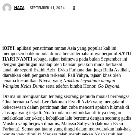
0
SEPTEMBER 11, 2024
NAZA
iQIYI
, aplikasi penstriman rantau Asia yang popular kali ini
mempersembahkan pula drama bersiri terbaharunya berjudul
SATU
HARI NANTI
sebagai sajian istimewa pada bulan September ini
dengan gandingan mantap oleh barisan pelakon muda berbakat
tanah air seperti Ezaidi Aziz, Eyka Farhana dan juga Bella Astillah,
diarahkan oleh pengarah terkenal, Pali Yahya, tajaan khas oleh
jenama kecantikan Nivea, yang
Naikkan keyakinan dengan
Wangian Kelas Dunia
serta telefon bimbit Honor,
Go Beyond.
Drama ini mengisahkan tentang seorang pemuda mualaf berbangsa
Cina bernama Noah Lee (lakonan Ezaidi Aziz) yang mengalami
kekecewaan dalam percintaan dan cuba mencari apakah
hikmah di
atas apa yang terjadi. Noah mula menyibukkan dirinya dengan
melakukan kerja-kerja kebajikan lalu bertemu dengan seorang gadis
Muslim yang berjiwa dinamis, Marissa Safiyyah (lakonan Eyka
Farhana). Semangat juang yang tinggi dalam menyuarakan hak-hak
wanita yang dimiliki Marissa telah membuatkan Noah jatuh hati