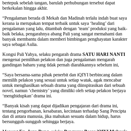
bertepuk sebelah tangan, barulah perhubungan tersebut dapat
berkekalan hingga akhir.
“Pengalaman berada di Mekah dan Madinah terlalu indah buat saya
kerana ia merupakan tempat terbaik untuk saya ‘healing’ dari
pengalaman yang lalu, ditambah dengan ‘team’ produksi yang baik-
baik belaka, pengarahnya abang Pali yang sangat memahami dan
banyak membantu dalam memberi bimbingan penghayatan karakter
saya sebagai Aulia.
Kongsi Pali Yahya, selaku pengarah drama
SATU HARI NANTI
mengenai pemilihan pelakon dan juga pengalaman mengarah
gandingan baharu yang tidak pernah diarahkannya sebelum ini,
“Saya bersama-sama pihak penerbit dan iQIYI berbincang dalam
memilih pelakon yang sesuai untuk setiap watak, agak mencabar
untuk menghasilkan sebuah drama yang diinspirasikan dari sebuah
novel, namun ‘chemistry’ yang dimiliki oleh setiap pelakon berjaya
‘menghidupkan’ drama ini.
“Banyak kisah yang dapat dijadikan pengajaran dari drama ini,
tentang pengorbanan, kesabaran, kecintaan terhadap Sang Pencipta
dan di antara manusia, jika mahukan sesuatu dalam hidup, harus
bersungguh-sungguh sehingga berjaya.