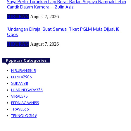
Saya Perlu Turunkan Lagi Berat Badan Supaya Nampak Lebih
Cantik Dalam Kamera – Zulin Aziz
HIBURAN
August 7, 2026
‘Undangan Diraja’ Buat Semua, Tiket PGLM Mula Dijual 18
Ogos
HIBURAN
August 7, 2026
Popular Categories
HIBURAN
3505
BERITA
2906
SUKAN
811
LUAR NEGARA
725
VIRAL
575
PERNIAGAAN
199
TRAVEL
65
TEKNOLOGI
49