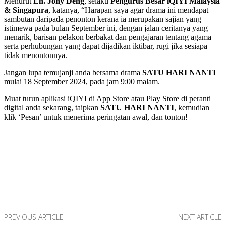
Menurut
En. Jony Deng
, selaku
Pengurus Besar iQIYI Malaysia
& Singapura
, katanya, “Harapan saya agar drama ini mendapat
sambutan daripada penonton kerana ia merupakan sajian yang
istimewa pada bulan September ini, dengan jalan ceritanya yang
menarik, barisan pelakon berbakat dan pengajaran tentang agama
serta perhubungan yang dapat dijadikan iktibar, rugi jika sesiapa
tidak menontonnya.
Jangan lupa temujanji anda bersama drama
SATU HARI NANTI
mulai 18 September 2024, pada jam 9:00 malam.
Muat turun aplikasi iQIYI di App Store atau Play Store di peranti
digital anda sekarang, taipkan
SATU HARI NANTI
, kemudian
klik ‘Pesan’ untuk menerima peringatan awal, dan tonton!
Facebook
Twitter
Pinterest
WhatsApp
PREVIOUS ARTICLE
NEXT ARTICLE