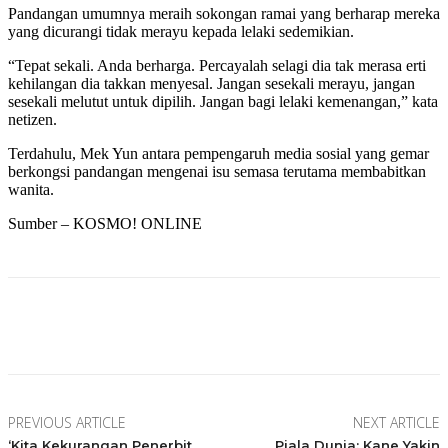
Pandangan umumnya meraih sokongan ramai yang berharap mereka
yang dicurangi tidak merayu kepada lelaki sedemikian.
“Tepat sekali. Anda berharga. Percayalah selagi dia tak merasa erti
kehilangan dia takkan menyesal. Jangan sesekali merayu, jangan
sesekali melutut untuk dipilih. Jangan bagi lelaki kemenangan,” kata
netizen.
Terdahulu, Mek Yun antara pempengaruh media sosial yang gemar
berkongsi pandangan mengenai isu semasa terutama membabitkan
wanita.
Sumber – KOSMO! ONLINE
Facebook
Twitter
Pinterest
WhatsApp
PREVIOUS ARTICLE
NEXT ARTICLE
‘Kita Kekurangan Penerbit
Piala Dunia: Kane Yakin