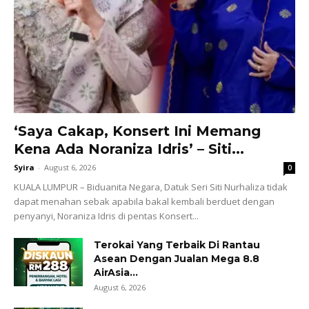
‘Saya Cakap, Konsert Ini Memang
Kena Ada Noraniza Idris’ – Siti...
Syira
-
August 6, 2026
0
KUALA LUMPUR – Biduanita Negara, Datuk Seri Siti Nurhaliza tidak
dapat menahan sebak apabila bakal kembali berduet dengan
penyanyi, Noraniza Idris di pentas Konsert...
Terokai Yang Terbaik Di Rantau
Asean Dengan Jualan Mega 8.8
AirAsia...
August 6, 2026