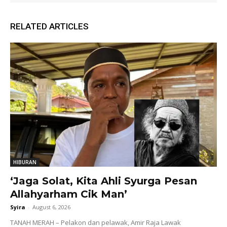
RELATED ARTICLES
HIBURAN
‘Jaga Solat, Kita Ahli Syurga Pesan
Allahyarham Cik Man’
Syira
-
August 6, 2026
TANAH MERAH – Pelakon dan pelawak, Amir Raja Lawak