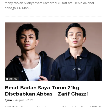
menyifatkan Allahyarham Kamarool Yusoff atau lebih dikenali
sebagai Cik Man,...
HIBURAN
Berat Badan Saya Turun 21kg
Disebabkan Abbas – Zarif Ghazzi
Syira
-
August 6, 2026