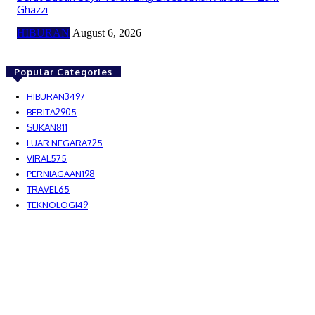
Ghazzi
HIBURAN
August 6, 2026
Popular Categories
HIBURAN
3497
BERITA
2905
SUKAN
811
LUAR NEGARA
725
VIRAL
575
PERNIAGAAN
198
TRAVEL
65
TEKNOLOGI
49
MEDIALAH SDN BHD 2023