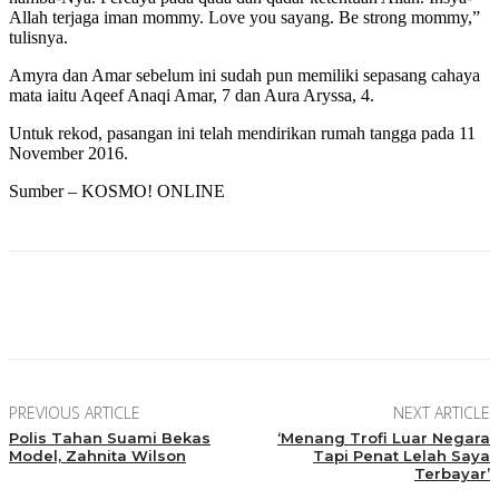
Allah terjaga iman mommy. Love you sayang. Be strong mommy,”
tulisnya.
Amyra dan Amar sebelum ini sudah pun memiliki sepasang cahaya
mata iaitu Aqeef Anaqi Amar, 7 dan Aura Aryssa, 4.
Untuk rekod, pasangan ini telah mendirikan rumah tangga pada 11
November 2016.
Sumber – KOSMO! ONLINE
Facebook
Twitter
Pinterest
WhatsApp
PREVIOUS ARTICLE
NEXT ARTICLE
Polis Tahan Suami Bekas
‘Menang Trofi Luar Negara
Model, Zahnita Wilson
Tapi Penat Lelah Saya
Terbayar’