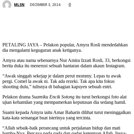
0
DECEMBER 3, 2024
MLSN
PETALING JAYA – Pelakon popular, Amyra Rosli mendedahkan
dia mengalami keguguran anak ketiganya.
Amyra atau nama sebenarnya Nur Amira Izzati Rosli, 33, berkongsi
berita duka itu menerusi sebuah hantaran dalam akaun Instagram.
“Awak singgah sekejap je dalam perut mommy. Lepas tu awak
pergi. Comel la awak ni. Tak ada rezeki. Tak apa kita fokus
shooting dulu,” tulisnya di bahagian kapsyen sebuah entri.
Pelakon drama
Suamiku Encik Sotong
itu turut berkongsi foto alat
ujian kehamilan yang mempamerkan keputusan dia sedang hamil.
Suami kepada Amyra iaitu Amar Baharin dilihat turut meninggalkan
kata-kata semangat buat isterinya yang tercinta.
“Allah sebaik-baik perancang untuk perjalanan hidup dan mati
hamba-Nya. Percaya pada qada dan qadar ketentuan Allah. Insya-