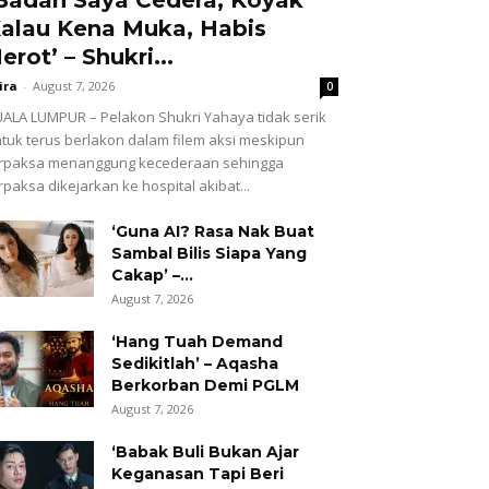
alau Kena Muka, Habis
erot’ – Shukri...
ira
-
August 7, 2026
0
ALA LUMPUR – Pelakon Shukri Yahaya tidak serik
tuk terus berlakon dalam filem aksi meskipun
erpaksa menanggung kecederaan sehingga
rpaksa dikejarkan ke hospital akibat...
‘Guna AI? Rasa Nak Buat
Sambal Bilis Siapa Yang
Cakap’ –...
August 7, 2026
‘Hang Tuah Demand
Sedikitlah’ – Aqasha
Berkorban Demi PGLM
August 7, 2026
‘Babak Buli Bukan Ajar
Keganasan Tapi Beri