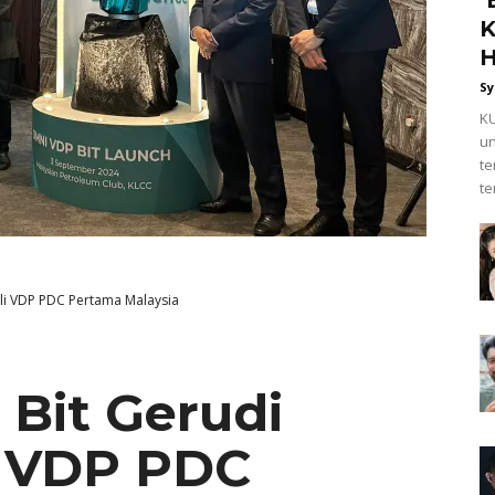
K
H
Sy
KU
un
t
te
li VDP PDC Pertama Malaysia
Bit Gerudi
i VDP PDC