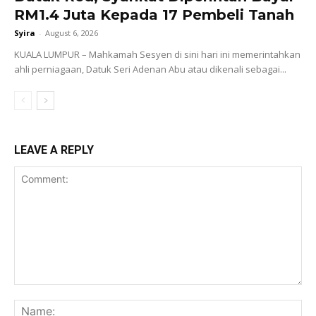
RM1.4 Juta Kepada 17 Pembeli Tanah
Syira
-
August 6, 2026
KUALA LUMPUR – Mahkamah Sesyen di sini hari ini memerintahkan
ahli perniagaan, Datuk Seri Adenan Abu atau dikenali sebagai...
LEAVE A REPLY
Comment:
Na