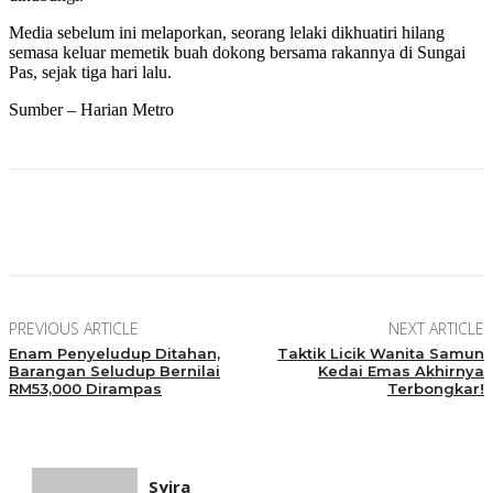
Media sebelum ini melaporkan, seorang lelaki dikhuatiri hilang
semasa keluar memetik buah dokong bersama rakannya di Sungai
Pas, sejak tiga hari lalu.
Sumber – Harian Metro
Facebook
Twitter
Pinterest
WhatsApp
PREVIOUS ARTICLE
NEXT ARTICLE
Enam Penyeludup Ditahan,
Taktik Licik Wanita Samun
Barangan Seludup Bernilai
Kedai Emas Akhirnya
RM53,000 Dirampas
Terbongkar!
Syira