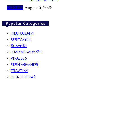
BERITA
August 5, 2026
Popular Categories
HIBURAN
3491
BERITA
2903
SUKAN
811
LUAR NEGARA
725
VIRAL
575
PERNIAGAAN
198
TRAVEL
64
TEKNOLOGI
49
MEDIALAH SDN BHD 2023