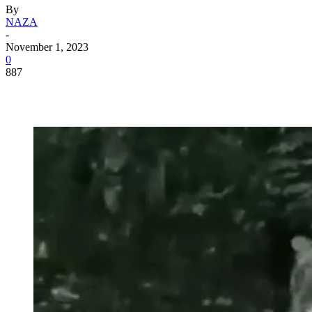
By
NAZA
-
November 1, 2023
0
887