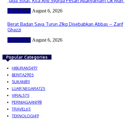
‘Jaga Solat, Kita Ahli Syurga Pesan Allahyarham Cik Man’
HIBURAN
August 6, 2026
Berat Badan Saya Turun 21kg Disebabkan Abbas – Zarif
Ghazzi
HIBURAN
August 6, 2026
Popular Categories
HIBURAN
3497
BERITA
2905
SUKAN
811
LUAR NEGARA
725
VIRAL
575
PERNIAGAAN
198
TRAVEL
65
TEKNOLOGI
49