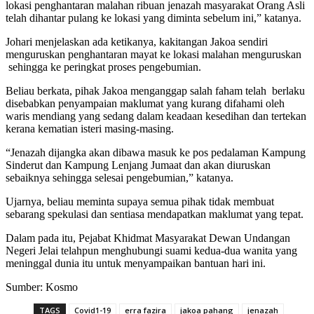
lokasi penghantaran malahan ribuan jenazah masyarakat Orang Asli
telah dihantar pulang ke lokasi yang diminta sebelum ini,” katanya.
Johari menjelaskan ada ketikanya, kakitangan Jakoa sendiri
menguruskan penghantaran mayat ke lokasi malahan menguruskan
sehingga ke peringkat proses pengebumian.
Beliau berkata, pihak Jakoa menganggap salah faham telah berlaku
disebabkan penyampaian maklumat yang kurang difahami oleh
waris mendiang yang sedang dalam keadaan kesedihan dan tertekan
kerana kematian isteri masing-masing.
“Jenazah dijangka akan dibawa masuk ke pos pedalaman Kampung
Sinderut dan Kampung Lenjang Jumaat dan akan diuruskan
sebaiknya sehingga selesai pengebumian,” katanya.
Ujarnya, beliau meminta supaya semua pihak tidak membuat
sebarang spekulasi dan sentiasa mendapatkan maklumat yang tepat.
Dalam pada itu, Pejabat Khidmat Masyarakat Dewan Undangan
Negeri Jelai telahpun menghubungi suami kedua-dua wanita yang
meninggal dunia itu untuk menyampaikan bantuan hari ini.
Sumber: Kosmo
TAGS
Covid1-19
erra fazira
jakoa pahang
jenazah