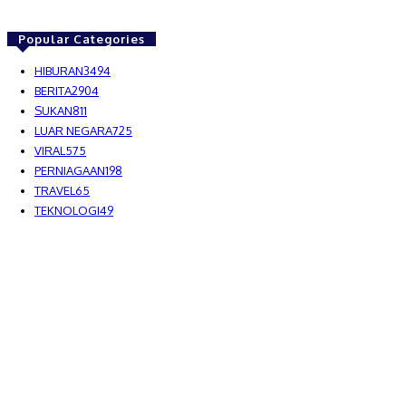
Popular Categories
HIBURAN
3494
BERITA
2904
SUKAN
811
LUAR NEGARA
725
VIRAL
575
PERNIAGAAN
198
TRAVEL
65
TEKNOLOGI
49
MEDIALAH SDN BHD 2023