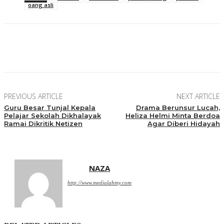
oang asli
Facebook
Twitter
Pinterest
WhatsApp
PREVIOUS ARTICLE
NEXT ARTICLE
Guru Besar Tunjal Kepala
Drama Berunsur Lucah,
Pelajar Sekolah Dikhalayak
Heliza Helmi Minta Berdoa
Ramai Dikritik Netizen
Agar Diberi Hidayah
NAZA
http://www.medialahmy.com